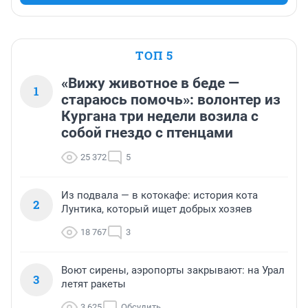
ТОП 5
«Вижу животное в беде —
1
стараюсь помочь»: волонтер из
Кургана три недели возила с
собой гнездо с птенцами
25 372
5
Из подвала — в котокафе: история кота
2
Лунтика, который ищет добрых хозяев
18 767
3
Воют сирены, аэропорты закрывают: на Урал
3
летят ракеты
3 625
Обсудить