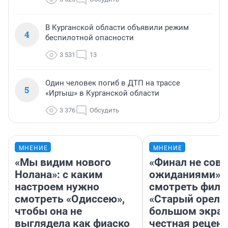
В Курганской области объявили режим
4
беспилотной опасности
3 531
13
Один человек погиб в ДТП на трассе
5
«Иртыш» в Курганской области
3 376
Обсудить
МНЕНИЕ
МНЕНИЕ
«Мы видим нового
«Финал не совп
Нолана»: с каким
ожиданиями»: 
настроем нужно
смотреть фил
смотреть «Одиссею»,
«Старый орел» 
чтобы она не
большом экран
выглядела как фиаско
честная рецен