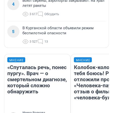
Воют сирены, аэропорты закрывают: на Урал
4
летят ракеты
3 617
Обсудить
В Курганской области объявили режим
5
беспилотной опасности
3 527
13
МНЕНИЕ
МНЕНИЕ
«Спуталась речь, понес
Колобок-колобо
пургу». Врач — о
тебя боюсь! Ра
смертельном диагнозе,
отложили прок
который сложно
«Человека-пау
обнаружить
отзыв о фильм
«человека-бул
Ирина Волкова