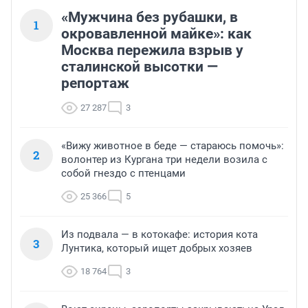
«Мужчина без рубашки, в
1
окровавленной майке»: как
Москва пережила взрыв у
сталинской высотки —
репортаж
27 287
3
«Вижу животное в беде — стараюсь помочь»:
2
волонтер из Кургана три недели возила с
собой гнездо с птенцами
25 366
5
Из подвала — в котокафе: история кота
3
Лунтика, который ищет добрых хозяев
18 764
3