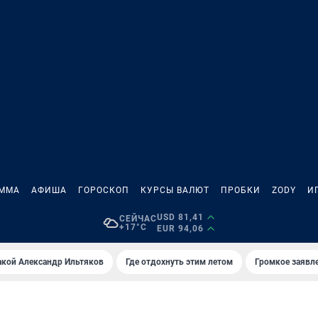
АММА
АФИША
ГОРОСКОП
КУРСЫ ВАЛЮТ
ПРОБКИ
ZODY
И
USD 81,41
СЕЙЧАС
+17°C
EUR 94,06
акой Александр Ильтяков
Где отдохнуть этим летом
Громкое заявл