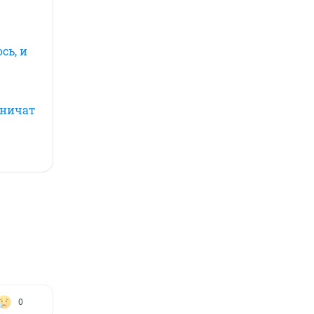
сь, и
аничат
0