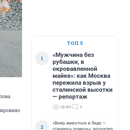
ТОП 5
«Мужчина без
1
рубашки, в
окровавленной
майке»: как Москва
пережила взрыв у
сталинской высотки
— репортаж
пова
26 801
3
рировано
«Вижу животное в беде —
2
стараюсь помочь»: волонтер