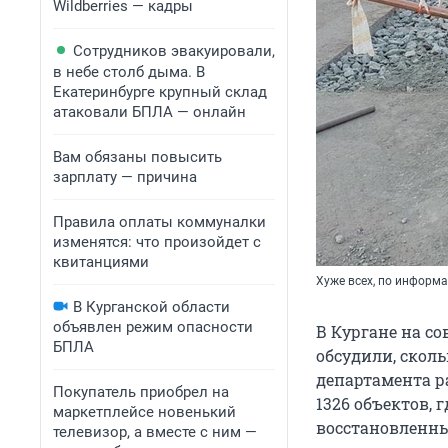
Wildberries — кадры
Сотрудников эвакуировали,
в небе столб дыма. В
Екатеринбурге крупный склад
атаковали БПЛА — онлайн
Вам обязаны повысить
зарплату — причина
Правила оплаты коммуналки
изменятся: что произойдет с
квитанциями
Хуже всех, по информ
В Курганской области
объявлен режим опасности
В Кургане на с
БПЛА
обсудили, сколь
департамента ра
Покупатель приобрел на
1326 объектов, 
маркетплейсе новенький
восстановленны
телевизор, а вместе с ним —