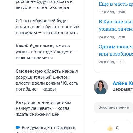
россияне будут отдыхать в
Еще в часть д
августе — ответ эксперта
17 июля, 18:40
С 1 сентября детей будут
В Кургане выр
возить в автобусах по новым
узнали, зачем
правилам — что важно знать
24 июля, 17:30
Какой будет зима, можно
Одним включа
узнать по погоде 7 августа —
или возобнов
важные приметы
26 июля, 11:11
Смоленскую область накрыл
разрушительный циклон:
Алёна К
власти ввели режим ЧС, есть
погибшие — кадры
шеф-редакт
Квартиры в новостройках
Восстановление
начнут дешеветь — когда
ждать снижения цен
Все думали, что Орейро и
0