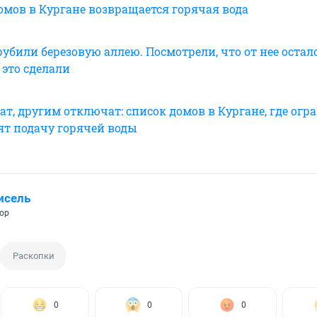
омов в Кургане возвращается горячая вода
убили березовую аллею. Посмотрели, что от нее остало
 это сделали
т, другим отключат: список домов в Кургане, где огр
ят подачу горячей воды
исель
ор
Раскопки
0
0
0