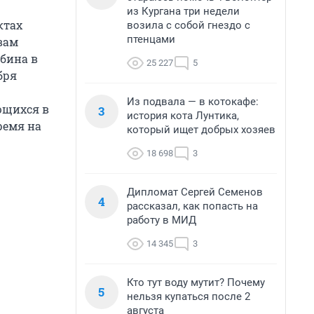
из Кургана три недели
ктах
возила с собой гнездо с
птенцами
вам
бина в
25 227
5
бря
Из подвала — в котокафе:
ющихся в
3
история кота Лунтика,
ремя на
который ищет добрых хозяев
18 698
3
Дипломат Сергей Семенов
4
рассказал, как попасть на
работу в МИД
14 345
3
Кто тут воду мутит? Почему
5
нельзя купаться после 2
августа