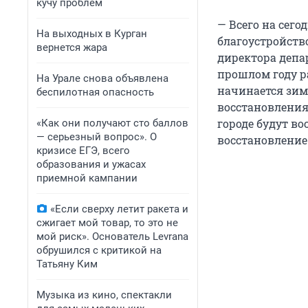
кучу проблем
— Всего на сего
На выходных в Курган
благоустройств
вернется жара
директора депа
прошлом году ра
На Урале снова объявлена
начинается зим
беспилотная опасность
восстановления
городе будут во
«Как они получают сто баллов
— серьезный вопрос». О
восстановление 
кризисе ЕГЭ, всего
образования и ужасах
приемной кампании
«Если сверху летит ракета и
сжигает мой товар, то это не
мой риск». Основатель Levrana
обрушился с критикой на
Татьяну Ким
Музыка из кино, спектакли