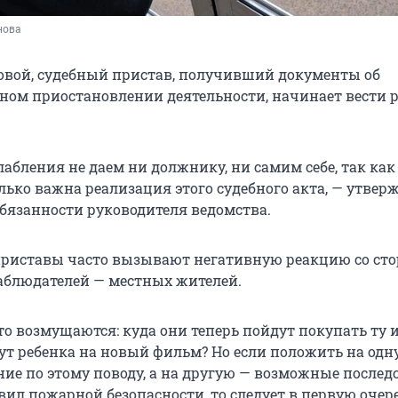
нова
овой, судебный пристав, получивший документы об
ом приостановлении деятельности, начинает вести р
абления не даем ни должнику, ни самим себе, так как
лько важна реализация этого судебного акта, — утвер
язанности руководителя ведомства.
приставы часто вызывают негативную реакцию со ст
аблюдателей — местных жителей.
то возмущаются: куда они теперь пойдут покупать ту
ут ребенка на новый фильм? Но если положить на одн
ние по этому поводу, а на другую — возможные послед
ил пожарной безопасности, то следует в первую очер