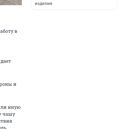
изделия
аботу в
ждает
ороны и
 или иную
у чашу
ствия
едь