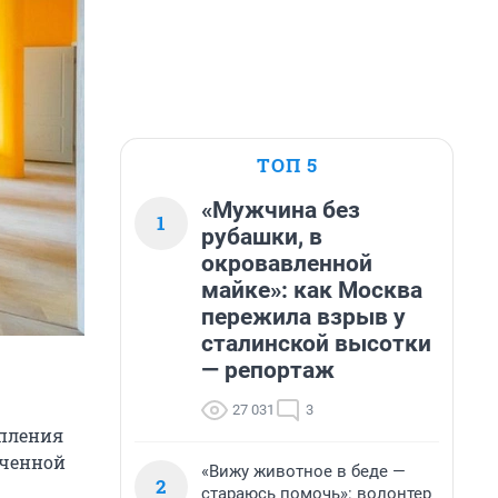
ТОП 5
«Мужчина без
1
рубашки, в
окровавленной
майке»: как Москва
пережила взрыв у
сталинской высотки
— репортаж
27 031
3
опления
оченной
«Вижу животное в беде —
2
стараюсь помочь»: волонтер