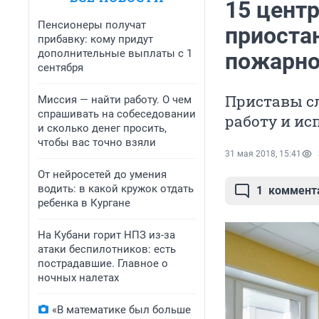
15 центр
Пенсионеры получат
приоста
прибавку: кому придут
дополнительные выплаты с 1
пожарно
сентября
Приставы сл
Миссия — найти работу. О чем
спрашивать на собеседовании
работу и ис
и сколько денег просить,
чтобы вас точно взяли
31 мая 2018, 15:41
От нейросетей до умения
водить: в какой кружок отдать
1
коммент
ребенка в Кургане
На Кубани горит НПЗ из-за
атаки беспилотников: есть
пострадавшие. Главное о
ночных налетах
«В математике был больше