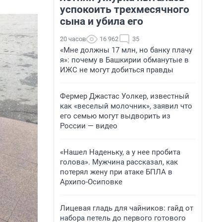
успокоить трехмесячного
сына и убила его
20 часов
16 962
35
«Мне должны 17 млн, но банку плачу
я»: почему в Башкирии обманутые в
ИЖС не могут добиться правды
Фермер Джастас Уолкер, известный
как «веселый молочник», заявил что
его семью могут выдворить из
России — видео
«Нашел Наденьку, а у нее пробита
голова». Мужчина рассказал, как
потерял жену при атаке БПЛА в
Архипо-Осиповке
Лицевая гладь для чайников: гайд от
набора петель до первого готового