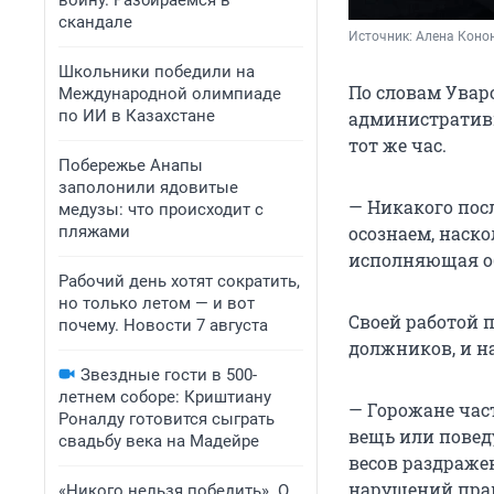
войну. Разбираемся в
скандале
Источник: 
Алена Коно
Школьники победили на
По словам Увар
Международной олимпиаде
по ИИ в Казахстане
административн
тот же час.
Побережье Анапы
заполонили ядовитые
— Никакого посл
медузы: что происходит с
пляжами
осознаем, наско
исполняющая об
Рабочий день хотят сократить,
но только летом — и вот
Своей работой 
почему. Новости 7 августа
должников, и н
Звездные гости в 500-
летнем соборе: Криштиану
— Горожане час
Роналду готовится сыграть
вещь или повед
свадьбу века на Мадейре
весов раздраже
нарушений прав
«Никого нельзя победить». О