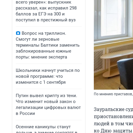
всего уверен»: выпускник
рассказал, как исправил 298
баллов за ЕГЭ на 300 и
поступил в престижный вуз
Вопрос на триллион.
Смогут ли зерновые
терминалы Балтики заменить
заблокированные южные
порты: мнение эксперта
Школьники начнут учиться по
новой программе: что
изменится с 1 сентября
По мнению приставов,
Путин вывел крипту из тени.
Что изменит новый закон о
легализации цифровых валют
Зауральские су
в России
приостановлени
людей в том чи
Осенние каникулы станут
ко Дню защиты 
дольше, а зимние сократят в