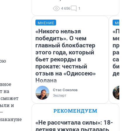
4 656
1
МНЕНИЕ
МНЕНИ
«Никого нельзя
«Поку
победить». О чем
мешке
главный блокбастер
предп
этого года, который
расска
бьет рекорды в
самом
вою
прокате: честный
бизне
отзыв на «Одиссею»
дешев
Нолана
ивное
Стас Соколов
т на
Эксперт
к сможет
рыли и
РЕКОМЕНДУЕМ
 —
 накануне
«Не рассчитала силы»: 18-
летняя ужурка пыталась