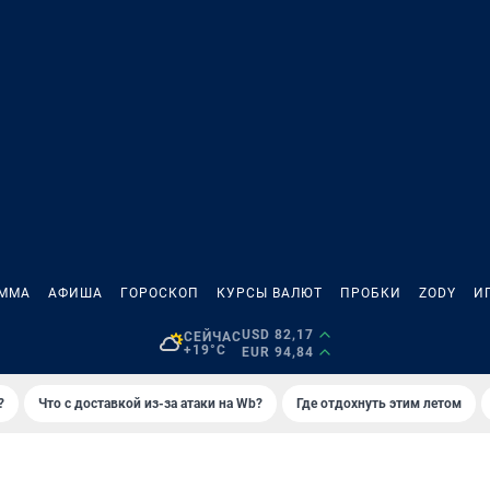
АММА
АФИША
ГОРОСКОП
КУРСЫ ВАЛЮТ
ПРОБКИ
ZODY
И
USD 82,17
СЕЙЧАС
+19°C
EUR 94,84
?
Что с доставкой из-за атаки на Wb?
Где отдохнуть этим летом