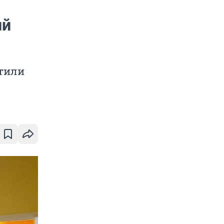
ий
атили