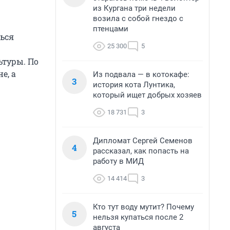
из Кургана три недели
возила с собой гнездо с
птенцами
ться
25 300
5
ьтуры. По
е, а
Из подвала — в котокафе:
3
история кота Лунтика,
который ищет добрых хозяев
18 731
3
Дипломат Сергей Семенов
4
рассказал, как попасть на
работу в МИД
14 414
3
Кто тут воду мутит? Почему
5
нельзя купаться после 2
августа