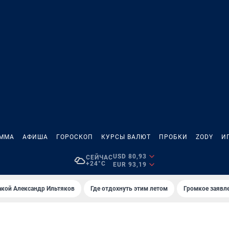
АММА
АФИША
ГОРОСКОП
КУРСЫ ВАЛЮТ
ПРОБКИ
ZODY
И
USD 80,93
СЕЙЧАС
+24°C
EUR 93,19
акой Александр Ильтяков
Где отдохнуть этим летом
Громкое заявл