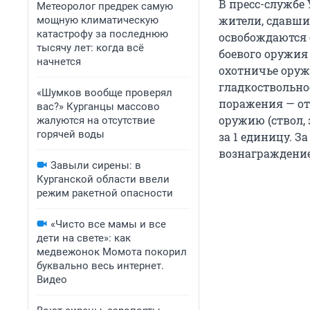
В пресс-службе
Метеоролог предрек самую
жители, сдавши
мощную климатическую
катастрофу за последнюю
освобождаются 
тысячу лет: когда всё
боевого оружия 
начнется
охотничье оружи
гладкоствольно
«Шумков вообще проверял
поражения — от 
вас?» Курганцы массово
оружию (ствол, 
жалуются на отсутствие
горячей воды
за 1 единицу. 
вознаграждение 
Завыли сирены: в
Курганской области ввели
режим ракетной опасности
«Чисто все мамы и все
дети на свете»: как
медвежонок Момота покорил
буквально весь интернет.
Видео