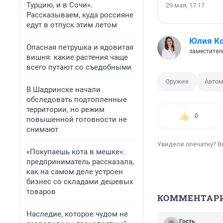
Турцию, и в Сочи».
29 мая, 17:17
Рассказываем, куда россияне
едут в отпуск этим летом
Юлия К
Опасная петрушка и ядовитая
заместител
вишня: какие растения чаще
всего путают со съедобными
Оружие
Автом
В Шадринске начали
обследовать подтопленные
территории, но режим
0
повышенной готовности не
снимают
Увидели опечатку? В
«Покупаешь кота в мешке»:
предприниматель рассказала,
как на самом деле устроен
бизнес со складами дешевых
товаров
КОММЕНТАР
Наследие, которое чудом не
Гость