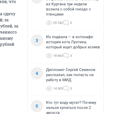
или, что
из Кургана три недели
возила с собой гнездо с
а сдачу
птенцами
; за
25 182
5
ублей, за
иченного
Из подвала — в котокафе:
льному
3
история кота Лунтика,
 рублей
который ищет добрых хозяев
18 663
3
Дипломат Сергей Семенов
4
рассказал, как попасть на
работу в МИД
14 303
3
Кто тут воду мутит? Почему
5
нельзя купаться после 2
августа