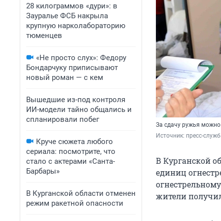
28 килограммов «дури»: в
Зауралье ФСБ накрыла
крупную нарколабораторию
тюменцев
«Не просто слух»: Федору
Бондарчуку приписывают
новый роман — с кем
Вышедшие из-под контроля
ИИ-модели тайно общались и
спланировали побег
За сдачу ружья можно 
Источник: 
пресс-служб
Круче сюжета любого
сериала: посмотрите, что
В Курганской о
стало с актерами «Санта-
Барбары»
единиц огнестр
огнестрельному
В Курганской области отменен
жители получил
режим ракетной опасности