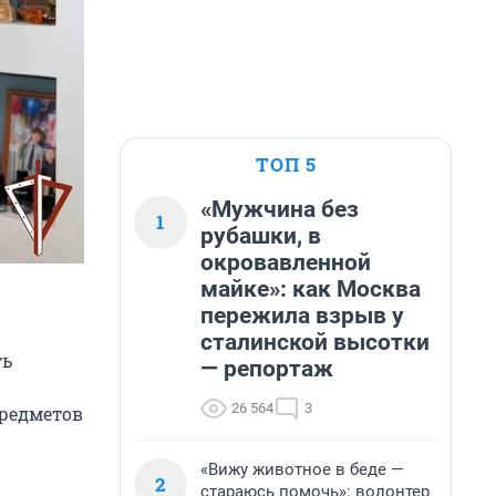
ТОП 5
«Мужчина без
1
рубашки, в
окровавленной
майке»: как Москва
пережила взрыв у
сталинской высотки
ть
— репортаж
26 564
3
предметов
«Вижу животное в беде —
2
стараюсь помочь»: волонтер