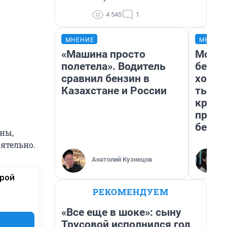
4 545
1
МНЕНИЕ
МНЕНИ
«Машина просто
Мой б
полетела». Водитель
береж
сравнил бензин в
хотел
Казахстане и России
тысяч
креди
приех
безоп
ны,
ятельно.
Анатолий Кузнецов
орой
РЕКОМЕНДУЕМ
«Все еще в шоке»: сыну
Трусовой исполнился год