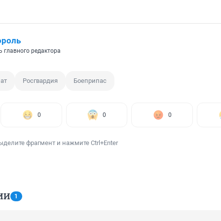
ороль
ь главного редактора
ат
Росгвардия
Боеприпас
0
0
0
ыделите фрагмент и нажмите Ctrl+Enter
ИИ
1