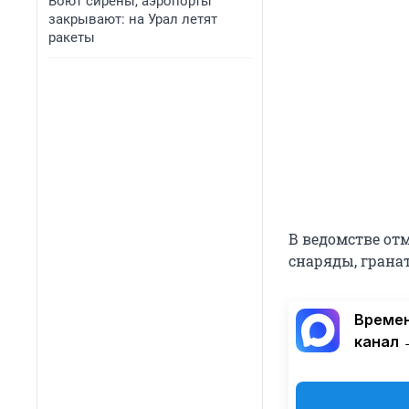
Воют сирены, аэропорты
закрывают: на Урал летят
ракеты
В ведомстве от
снаряды, грана
Времен
канал 