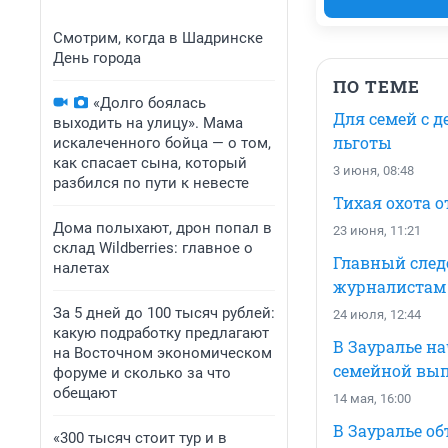
Смотрим, когда в Шадринске
День города
ПО ТЕМЕ
«Долго боялась
Для семей с д
выходить на улицу». Мама
льготы
искалеченного бойца — о том,
как спасает сына, который
3 июня, 08:48
разбился по пути к невесте
Тихая охота 
Дома полыхают, дрон попал в
23 июня, 11:21
склад Wildberries: главное о
Главный след
налетах
журналистам
За 5 дней до 100 тысяч рублей:
24 июля, 12:44
какую подработку предлагают
В Зауралье н
на Восточном экономическом
семейной вы
форуме и сколько за что
обещают
14 мая, 16:00
В Зауралье о
«300 тысяч стоит тур и в