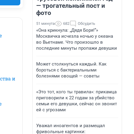
— трогательный пост и
фото
51 минута
682
Обсудить
«Она крикнула: „Дядя Боря!“»
е
Москвичка исчезла ночью у океана
во Вьетнаме. Что произошло в
последние минуты пропажи девушки
Может столкнуться каждый. Как
бороться с бактериальными
болезнями овощей — советы
ства и
«Это тот, кого ты травила»: прикамца
приговорили к 22 годам за убийство
е
семьи его девушки, сейчас он звонит
ей с угрозами
Уважал иноагентов и размещал
фривольные картинки: