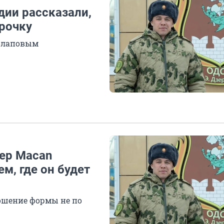
дии рассказали,
срочку
солаповым
пер Macan
м, где он будет
ошение формы не по