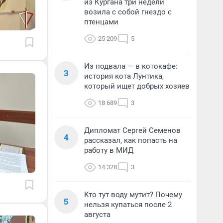
из Кургана три недели
возила с собой гнездо с
птенцами
25 209
5
Из подвала — в котокафе:
3
история кота Лунтика,
который ищет добрых хозяев
18 689
3
Дипломат Сергей Семенов
4
рассказал, как попасть на
работу в МИД
14 328
3
Кто тут воду мутит? Почему
5
нельзя купаться после 2
августа