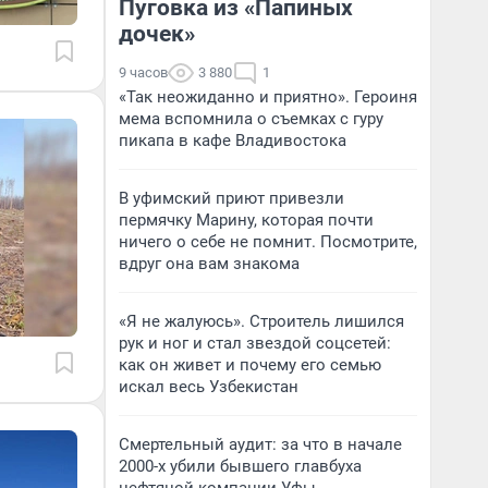
Пуговка из «Папиных
дочек»
9 часов
3 880
1
«Так неожиданно и приятно». Героиня
мема вспомнила о съемках с гуру
пикапа в кафе Владивостока
В уфимский приют привезли
пермячку Марину, которая почти
ничего о себе не помнит. Посмотрите,
вдруг она вам знакома
«Я не жалуюсь». Строитель лишился
рук и ног и стал звездой соцсетей:
как он живет и почему его семью
искал весь Узбекистан
Смертельный аудит: за что в начале
2000-х убили бывшего главбуха