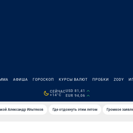
АММА
АФИША
ГОРОСКОП
КУРСЫ ВАЛЮТ
ПРОБКИ
ZODY
И
USD 81,41
СЕЙЧАС
+14°C
EUR 94,06
акой Александр Ильтяков
Где отдохнуть этим летом
Громкое заявл