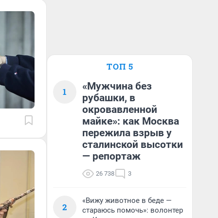
ТОП 5
«Мужчина без
1
рубашки, в
окровавленной
майке»: как Москва
пережила взрыв у
сталинской высотки
— репортаж
26 738
3
«Вижу животное в беде —
2
стараюсь помочь»: волонтер