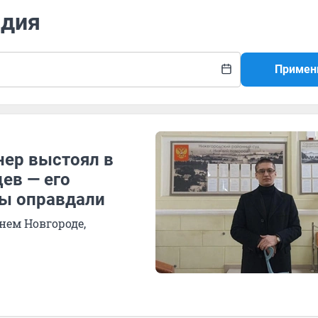
рдия
Примен
нер выстоял в
ев — его
ды оправдали
нем Новгороде,