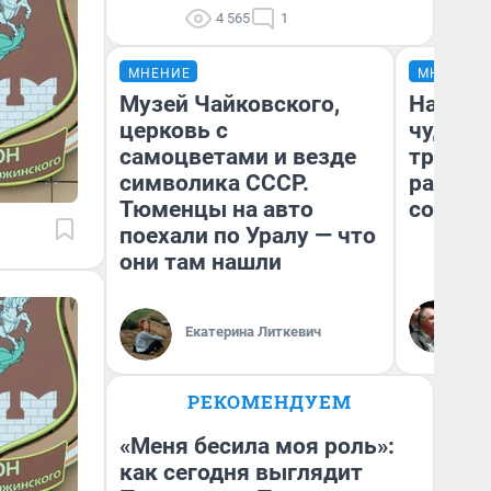
4 565
1
МНЕНИЕ
МНЕНИЕ
Музей Чайковского,
Наслед
церковь с
чудом 
самоцветами и везде
трансп
символика СССР.
разнес
Тюменцы на авто
советс
поехали по Уралу — что
они там нашли
Ол
Бл
Екатерина Литкевич
вл
би
РЕКОМЕНДУЕМ
«Меня бесила моя роль»:
как сегодня выглядит