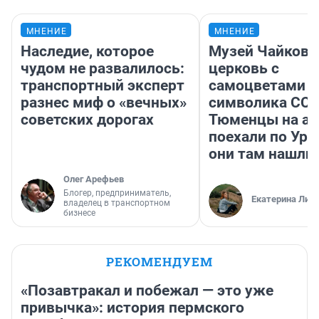
МНЕНИЕ
МНЕНИЕ
Наследие, которое
Музей Чайковс
чудом не развалилось:
церковь с
транспортный эксперт
самоцветами и
разнес миф о «вечных»
символика ССС
советских дорогах
Тюменцы на ав
поехали по Ура
они там нашли
Олег Арефьев
Блогер, предприниматель,
Екатерина Лит
владелец в транспортном
бизнесе
РЕКОМЕНДУЕМ
«Позавтракал и побежал — это уже
привычка»: история пермского