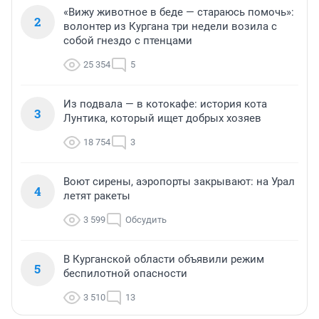
«Вижу животное в беде — стараюсь помочь»:
2
волонтер из Кургана три недели возила с
собой гнездо с птенцами
25 354
5
Из подвала — в котокафе: история кота
3
Лунтика, который ищет добрых хозяев
18 754
3
Воют сирены, аэропорты закрывают: на Урал
4
летят ракеты
3 599
Обсудить
В Курганской области объявили режим
5
беспилотной опасности
3 510
13