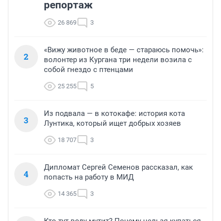
репортаж
26 869
3
«Вижу животное в беде — стараюсь помочь»:
2
волонтер из Кургана три недели возила с
собой гнездо с птенцами
25 255
5
Из подвала — в котокафе: история кота
3
Лунтика, который ищет добрых хозяев
18 707
3
Дипломат Сергей Семенов рассказал, как
4
попасть на работу в МИД
14 365
3