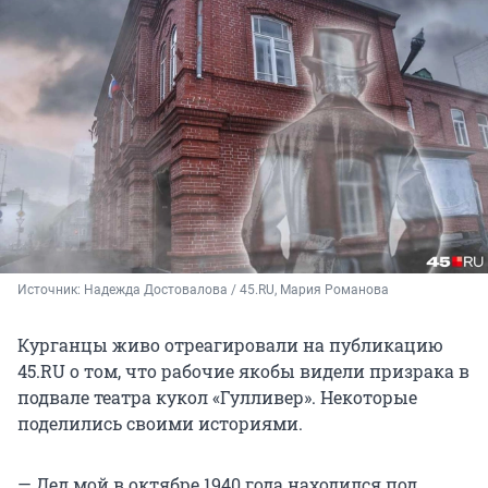
Источник: 
Надежда Достовалова / 45.RU, Мария Романова
Курганцы живо отреагировали на публикацию
45.RU о том, что рабочие якобы видели призрака в
подвале театра кукол «Гулливер». Некоторые
поделились своими историями.
— Дед мой в октябре 1940 года находился под