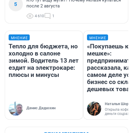
Кто тут воду мутит? Почему нельзя купаться
5
после 2 августа
4 610
1
МНЕНИЕ
МНЕНИЕ
Тепло для бюджета, но
«Покупаешь ко
холодно в салоне
мешке»:
зимой. Водитель 13 лет
предпринимат
ездит на электрокаре:
рассказала, как
плюсы и минусы
самом деле ус
бизнес со скл
дешевых това
Наталья Шорох
Денис Дедюхин
Открыла кофейн
деньги соцразв