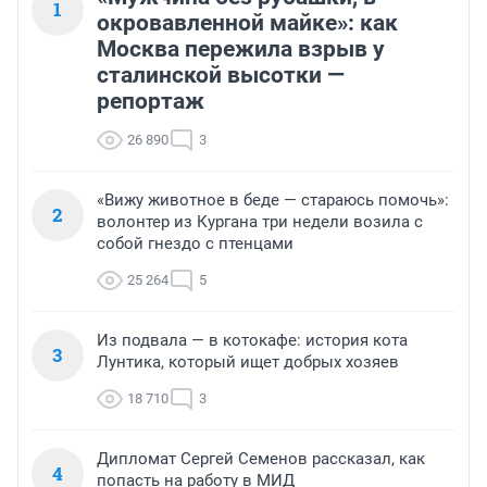
1
окровавленной майке»: как
Москва пережила взрыв у
сталинской высотки —
репортаж
26 890
3
«Вижу животное в беде — стараюсь помочь»:
2
волонтер из Кургана три недели возила с
собой гнездо с птенцами
25 264
5
Из подвала — в котокафе: история кота
3
Лунтика, который ищет добрых хозяев
18 710
3
Дипломат Сергей Семенов рассказал, как
4
попасть на работу в МИД