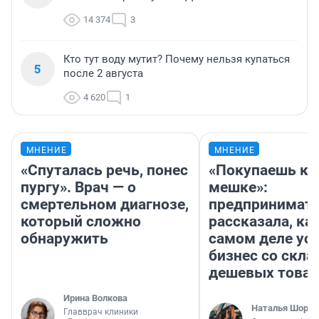
14 374
3
Кто тут воду мутит? Почему нельзя купаться
5
после 2 августа
4 620
1
МНЕНИЕ
МНЕНИЕ
«Спуталась речь, понес
«Покупаешь ко
пургу». Врач — о
мешке»:
смертельном диагнозе,
предпринимат
который сложно
рассказала, как
обнаружить
самом деле ус
бизнес со скл
дешевых това
Ирина Волкова
Наталья Шорох
Главврач клиники