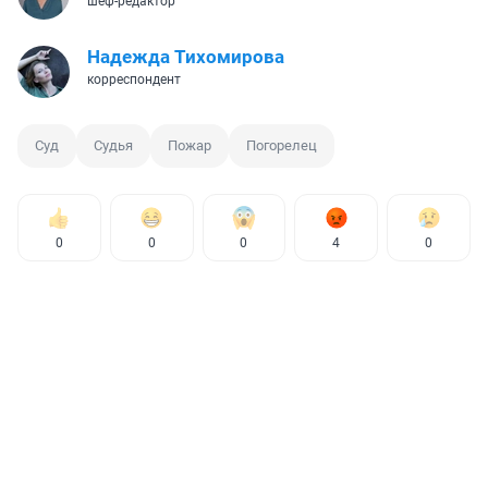
шеф-редактор
Надежда Тихомирова
корреспондент
Суд
Судья
Пожар
Погорелец
0
0
0
4
0