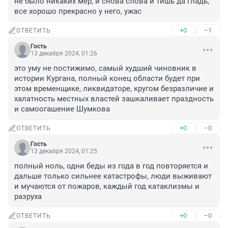
не было никаких мер, и снова слова и тишь да гладь, 
все хорошо прекрасно у него, ужас
+0
–1
ОТВЕТИТЬ
Гость
13 декабря 2024, 01:26
это уму не постижимо, самый худший чиновник в 
истории Кургана, полный конец области будет при 
этом временщике, ликвидаторе, кругом безразличие и 
халатность местных властей зашкаливает праздность 
и самоогашение Шумкова
+0
–0
ОТВЕТИТЬ
Гость
13 декабря 2024, 01:25
полный ноль, одни беды из года в год повторяется и 
дальше только сильнее катастрофы, люди выживают 
и мучаются от пожаров, каждый год катаклизмы и 
разруха
+0
–0
ОТВЕТИТЬ