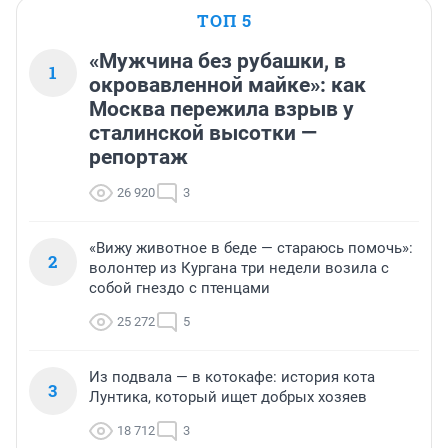
ТОП 5
«Мужчина без рубашки, в
1
окровавленной майке»: как
Москва пережила взрыв у
сталинской высотки —
репортаж
26 920
3
«Вижу животное в беде — стараюсь помочь»:
2
волонтер из Кургана три недели возила с
собой гнездо с птенцами
25 272
5
Из подвала — в котокафе: история кота
3
Лунтика, который ищет добрых хозяев
18 712
3