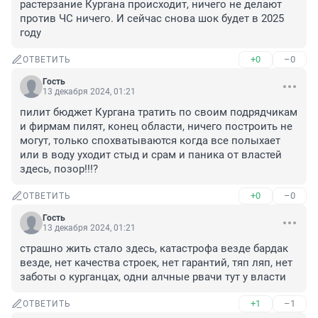
растерзание Кургана происходит, ничего не делают 
против ЧС ничего. И сейчас снова шок будет в 2025 
году
+0
–0
ОТВЕТИТЬ
Гость
13 декабря 2024, 01:21
пилит бюджет Кургана тратить по своим подрядчикам 
и фирмам пилят, конец области, ничего построить не 
могут, только спохватываются когда все полыхает 
или в воду уходит стыд и срам и паника от властей 
здесь, позор!!!?
+0
–0
ОТВЕТИТЬ
Гость
13 декабря 2024, 01:21
страшно жить стало здесь, катастрофа везде бардак 
везде, нет качества строек, нет гарантий, тяп ляп, нет 
заботы о курганцах, одни алчные рвачи тут у власти
+1
–1
ОТВЕТИТЬ