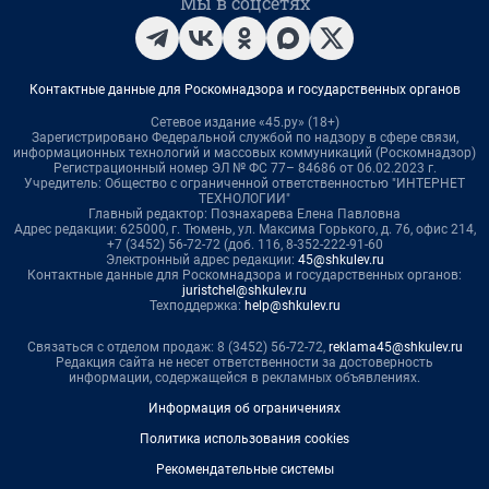
Мы в соцсетях
Контактные данные для Роскомнадзора и государственных органов
Сетевое издание «45.ру» (18+)
Зарегистрировано Федеральной службой по надзору в сфере связи,
информационных технологий и массовых коммуникаций (Роскомнадзор)
Регистрационный номер ЭЛ № ФС 77– 84686 от 06.02.2023 г.
Учредитель: Общество с ограниченной ответственностью "ИНТЕРНЕТ
ТЕХНОЛОГИИ"
Главный редактор: Познахарева Елена Павловна
Адрес редакции: 625000, г. Тюмень, ул. Максима Горького, д. 76, офис 214,
+7 (3452) 56-72-72 (доб. 116, 8-352-222-91-60
Электронный адрес редакции:
45@shkulev.ru
Контактные данные для Роскомнадзора и государственных органов:
juristchel@shkulev.ru
Техподдержка:
help@shkulev.ru
Связаться с отделом продаж: 8 (3452) 56-72-72,
reklama45@shkulev.ru
Редакция сайта не несет ответственности за достоверность
информации, содержащейся в рекламных объявлениях.
Информация об ограничениях
Политика использования cookies
Рекомендательные системы