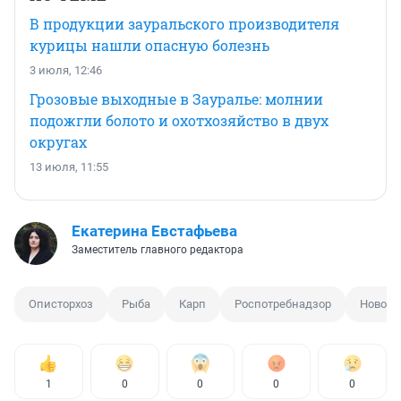
В продукции зауральского производителя
курицы нашли опасную болезнь
3 июля, 12:46
Грозовые выходные в Зауралье: молнии
подожгли болото и охотхозяйство в двух
округах
13 июля, 11:55
Екатерина Евстафьева
Заместитель главного редактора
Описторхоз
Рыба
Карп
Роспотребнадзор
Новоси
1
0
0
0
0