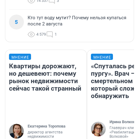
14 337
3
Кто тут воду мутит? Почему нельзя купаться
5
после 2 августа
4 579
1
МНЕНИЕ
МНЕНИЕ
Квартиры дорожают,
«Спуталась реч
но дешевеют: почему
пургу». Врач — 
рынок недвижимости
смертельном д
сейчас такой странный
который слож
обнаружить
Ирина Волкова
Екатерина Торопова
Главврач клини
директор агентства
«Реабилитация 
недвижимости
Волковой»