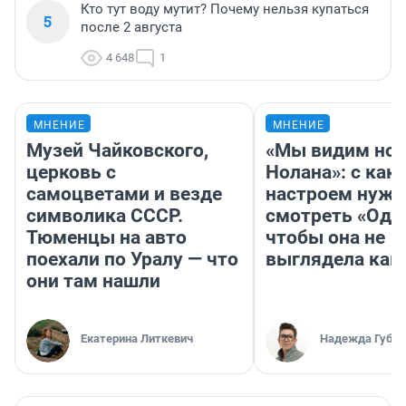
Кто тут воду мутит? Почему нельзя купаться
5
после 2 августа
4 648
1
МНЕНИЕ
МНЕНИЕ
Музей Чайковского,
«Мы видим нов
церковь с
Нолана»: с как
самоцветами и везде
настроем нужн
символика СССР.
смотреть «Оди
Тюменцы на авто
чтобы она не
поехали по Уралу — что
выглядела как
они там нашли
Екатерина Литкевич
Надежда Губар