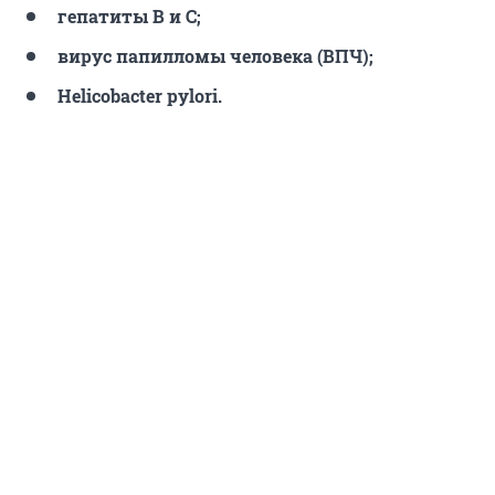
гепатиты В и С;
вирус папилломы человека (ВПЧ);
Helicobacter pylori.