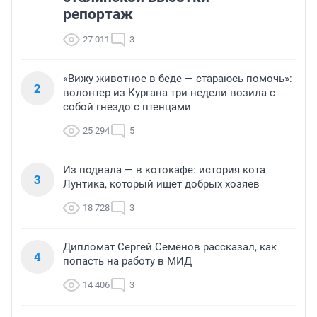
репортаж
27 011
3
«Вижу животное в беде — стараюсь помочь»:
2
волонтер из Кургана три недели возила с
собой гнездо с птенцами
25 294
5
Из подвала — в котокафе: история кота
3
Лунтика, который ищет добрых хозяев
18 728
3
Дипломат Сергей Семенов рассказал, как
4
попасть на работу в МИД
14 406
3