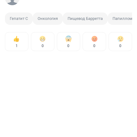
Гепатит С
Онкология
Пищевод Барретта
Папилломы
1
0
0
0
0