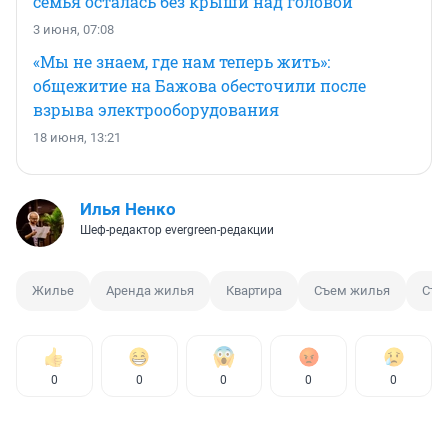
семья осталась без крыши над головой
3 июня, 07:08
«Мы не знаем, где нам теперь жить»:
общежитие на Бажова обесточили после
взрыва электрооборудования
18 июня, 13:21
Илья Ненко
Шеф-редактор evergreen-редакции
Жилье
Аренда жилья
Квартира
Съем жилья
Съе
0
0
0
0
0