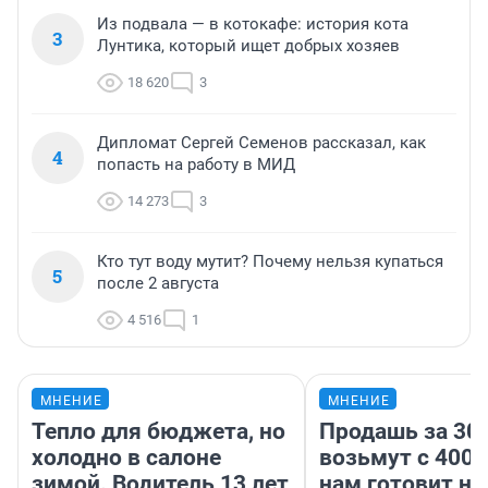
Из подвала — в котокафе: история кота
3
Лунтика, который ищет добрых хозяев
18 620
3
Дипломат Сергей Семенов рассказал, как
4
попасть на работу в МИД
14 273
3
Кто тут воду мутит? Почему нельзя купаться
5
после 2 августа
4 516
1
МНЕНИЕ
МНЕНИЕ
Тепло для бюджета, но
Продашь за 300
холодно в салоне
возьмут с 4000
зимой. Водитель 13 лет
нам готовит н