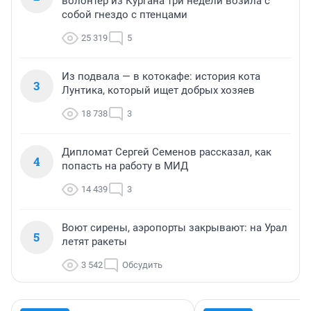
волонтер из Кургана три недели возила с
собой гнездо с птенцами
25 319
5
Из подвала — в котокафе: история кота
3
Лунтика, который ищет добрых хозяев
18 738
3
Дипломат Сергей Семенов рассказал, как
4
попасть на работу в МИД
14 439
3
Воют сирены, аэропорты закрывают: на Урал
5
летят ракеты
3 542
Обсудить