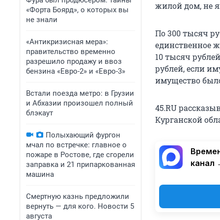
Фура был продюсером: тайны
жилой дом, не
«Форта Боярд», о которых вы
не знали
По 300 тысяч ру
«Антикризисная мера»:
единственное ж
правительство временно
10 тысяч рубле
разрешило продажу и ввоз
рублей, если им
бензина «Евро-2» и «Евро-3»
имущество было
Встали поезда метро: в Грузии
и Абхазии произошел полный
45.RU рассказыв
блэкаут
Курганской обл
Полыхающий фургон
мчал по встречке: главное о
Времен
пожаре в Ростове, где сгорели
канал 
заправка и 21 припаркованная
машина
Смертную казнь предложили
вернуть — для кого. Новости 5
августа