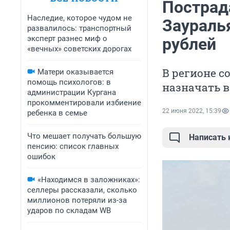
Пострад
Наследие, которое чудом не
Заураль
развалилось: транспортный
эксперт разнес миф о
рублей
«вечных» советских дорогах
В регионе с
Матери оказывается
помощь психологов: в
назначать 
администрации Кургана
прокомментировали избиение
22 июня 2022, 15:39
ребенка в семье
Что мешает получать большую
Написать
пенсию: список главных
ошибок
«Находимся в заложниках»:
селлеры рассказали, сколько
миллионов потеряли из-за
ударов по складам WB