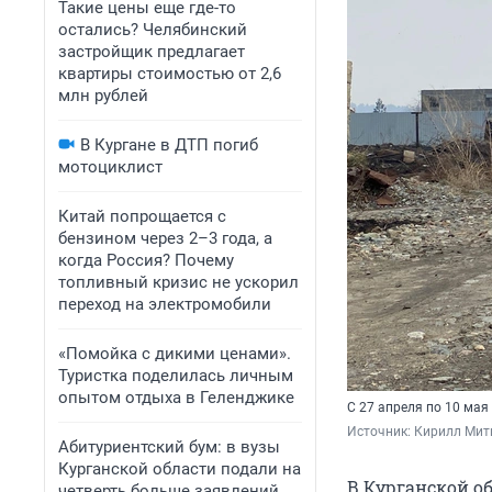
Такие цены еще где-то
остались? Челябинский
застройщик предлагает
квартиры стоимостью от 2,6
млн рублей
В Кургане в ДТП погиб
мотоциклист
Китай попрощается с
бензином через 2–3 года, а
когда Россия? Почему
топливный кризис не ускорил
переход на электромобили
«Помойка с дикими ценами».
Туристка поделилась личным
опытом отдыха в Геленджике
С 27 апреля по 10 мая
Источник: 
Кирилл Мит
Абитуриентский бум: в вузы
Курганской области подали на
В Курганской о
четверть больше заявлений,