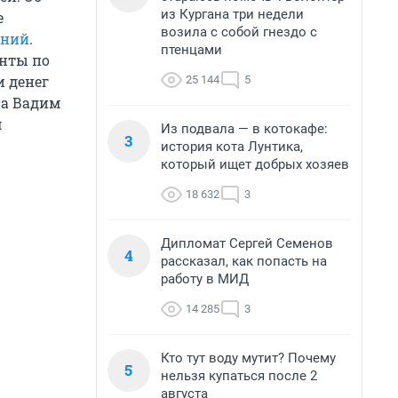
из Кургана три недели
е
возила с собой гнездо с
аний
.
птенцами
енты по
 денег
25 144
5
на Вадим
м
Из подвала — в котокафе:
3
история кота Лунтика,
который ищет добрых хозяев
18 632
3
Дипломат Сергей Семенов
4
рассказал, как попасть на
работу в МИД
14 285
3
Кто тут воду мутит? Почему
5
нельзя купаться после 2
августа