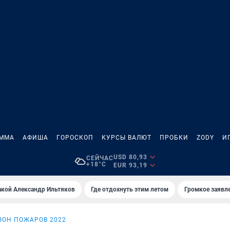
АММА
АФИША
ГОРОСКОП
КУРСЫ ВАЛЮТ
ПРОБКИ
ZODY
И
USD 80,93
СЕЙЧАС
+18°C
EUR 93,19
акой Александр Ильтяков
Где отдохнуть этим летом
Громкое заявл
ЗОН ПОЖАРОВ 2022