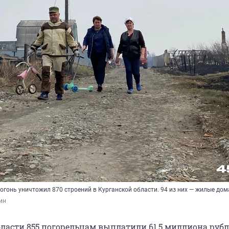
 огонь уничтожил 870 строений в Курганской области. 94 из них — жилые дом
ин
бласти 855 погорельцам выплатили 61,5 миллиона рубл