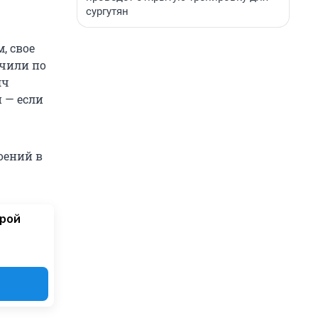
сургутян
, свое
учили по
яч
 — если
роений в
орой