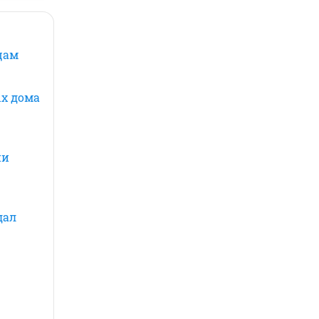
цам
ых дома
ии
дал