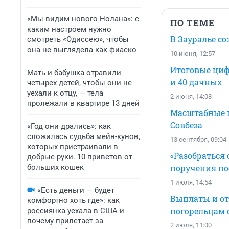
«Мы видим нового Нолана»: с
ПО ТЕМЕ
каким настроем нужно
В Зауралье с
смотреть «Одиссею», чтобы
она не выглядела как фиаско
10 июня, 12:57
Итоговые циф
Мать и бабушка отравили
и 40 дачных
четырех детей, чтобы они не
уехали к отцу, — тела
2 июня, 14:08
пролежали в квартире 13 дней
Масштабные п
Совбеза
«Год они дрались»: как
сложилась судьба мейн-кунов,
13 сентября, 09:04
которых пристраивали в
«Разобраться 
добрые руки. 10 приветов от
больших кошек
поручения по
1 июля, 14:54
«Есть деньги — будет
Выплаты и отм
комфортно хоть где»: как
погорельцам 
россиянка уехала в США и
почему прилетает за
2 июля, 11:00