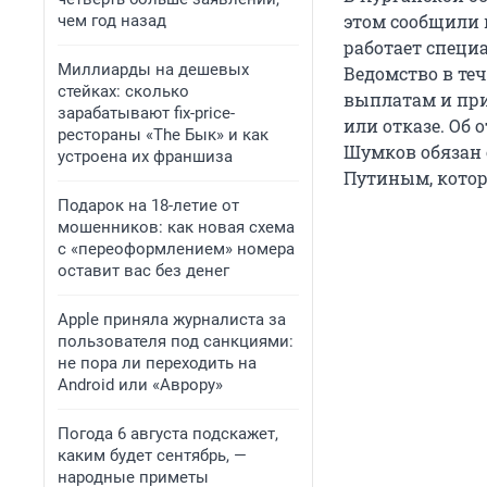
этом сообщили в
чем год назад
работает специ
Миллиарды на дешевых
Ведомство в те
стейках: сколько
выплатам и при
зарабатывают fix-price-
или отказе. Об
рестораны «The Бык» и как
Шумков обязан 
устроена их франшиза
Путиным, кото
Подарок на 18-летие от
мошенников: как новая схема
с «переоформлением» номера
оставит вас без денег
Apple приняла журналиста за
пользователя под санкциями:
не пора ли переходить на
Android или «Аврору»
Погода 6 августа подскажет,
каким будет сентябрь, —
народные приметы