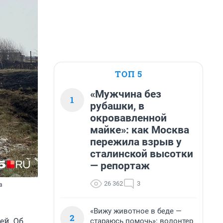
ТОП 5
«Мужчина без
1
рубашки, в
окровавленной
майке»: как Москва
пережила взрыв у
сталинской высотки
— репортаж
26 362
3
а
«Вижу животное в беде —
2
ей. Об
стараюсь помочь»: волонтер