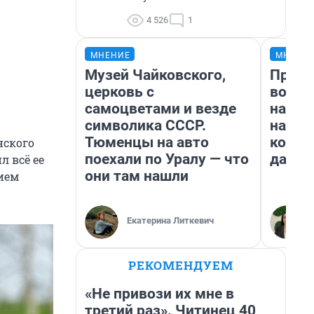
4 526
1
МНЕНИЕ
МНЕНИ
Музей Чайковского,
Прода
церковь с
возьм
самоцветами и везде
нам г
символика СССР.
налог
Тюменцы на авто
косне
нского
поехали по Уралу — что
даже 
л всё ее
они там нашли
ием
Екатерина Литкевич
РЕКОМЕНДУЕМ
«Не привози их мне в
третий раз». Читинец 40