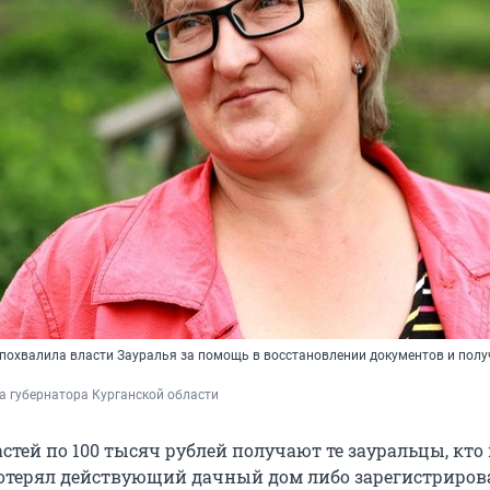
похвалила власти Зауралья за помощь в восстановлении документов и полу
а губернатора Курганской области
тей по 100 тысяч рублей получают те зауральцы, кто 
потерял действующий дачный дом либо зарегистриро