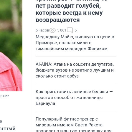
лет разводит голубей,
которые всегда к нему
возвращаются
6 часов
5 061
5
Медведицу Майю, жившую на цепи в
Приморье, познакомили с
гималайским медведем Фиником
AI-AINA: Атака на соцсети депутатов,
бюджета вузов не хватило лучшим и
сколько стоит арбуз
Как приготовить ленивые беляши —
чении
простой способ от жительницы
Барнаула
Популярный фитнес-тренер с
в
мировым именем Света Ракета
ванный
проведет открытую тренировку для