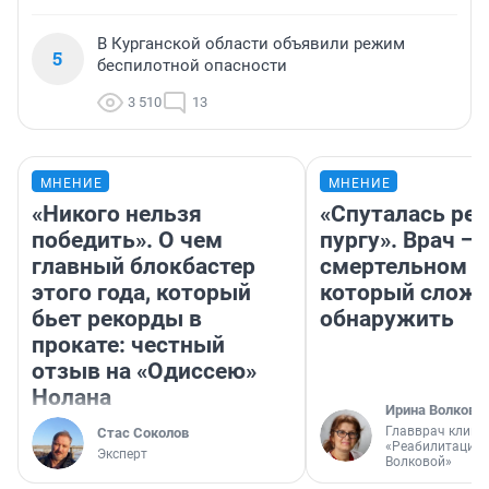
В Курганской области объявили режим
5
беспилотной опасности
3 510
13
МНЕНИЕ
МНЕНИЕ
«Никого нельзя
«Спуталась реч
победить». О чем
пургу». Врач — 
главный блокбастер
смертельном д
этого года, который
который слож
бьет рекорды в
обнаружить
прокате: честный
отзыв на «Одиссею»
Нолана
Ирина Волкова
Главврач клини
Стас Соколов
«Реабилитация 
Эксперт
Волковой»