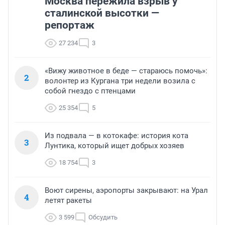
Москва пережила взрыв у
сталинской высотки —
репортаж
27 234
3
«Вижу животное в беде — стараюсь помочь»:
2
волонтер из Кургана три недели возила с
собой гнездо с птенцами
25 354
5
Из подвала — в котокафе: история кота
3
Лунтика, который ищет добрых хозяев
18 754
3
Воют сирены, аэропорты закрывают: на Урал
4
летят ракеты
3 599
Обсудить