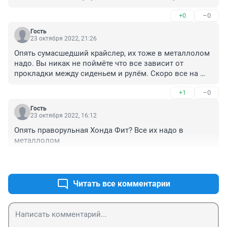
+0
–0
Гость
23 октября 2022, 21:26
Опять сумасшедший крайслер, их тоже в металлолом 
надо. Вы никак не поймёте что все зависит от 
прокладки между сиденьем и рулём. Скоро все на 
правом руле будем ездить, потому что они доступнее 
+1
–0
и качественнее. Учитесь водить и не лететь, а ехать по 
трассе. И левый или правый руль будет не помеха.
Гость
23 октября 2022, 16:12
Опять праворульная Хонда Фит? Все их надо в 
металлолом
+0
–1
Читать все комментарии