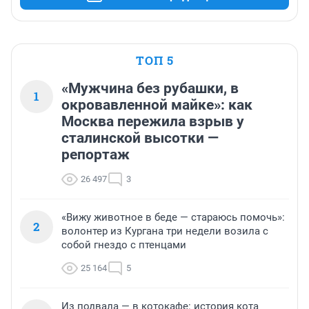
ТОП 5
«Мужчина без рубашки, в
1
окровавленной майке»: как
Москва пережила взрыв у
сталинской высотки —
репортаж
26 497
3
«Вижу животное в беде — стараюсь помочь»:
2
волонтер из Кургана три недели возила с
собой гнездо с птенцами
25 164
5
Из подвала — в котокафе: история кота