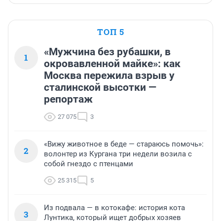
ТОП 5
«Мужчина без рубашки, в
1
окровавленной майке»: как
Москва пережила взрыв у
сталинской высотки —
репортаж
27 075
3
«Вижу животное в беде — стараюсь помочь»:
2
волонтер из Кургана три недели возила с
собой гнездо с птенцами
25 315
5
Из подвала — в котокафе: история кота
3
Лунтика, который ищет добрых хозяев