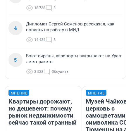
18 738
3
Дипломат Сергей Семенов рассказал, как
4
попасть на работу в МИД
14 434
3
Воют сирены, аэропорты закрывают: на Урал
5
летят ракеты
3 528
Обсудить
МНЕНИЕ
МНЕНИЕ
Квартиры дорожают,
Музей Чайковс
но дешевеют: почему
церковь с
рынок недвижимости
самоцветами и
сейчас такой странный
символика ССС
Тюменцы на ав