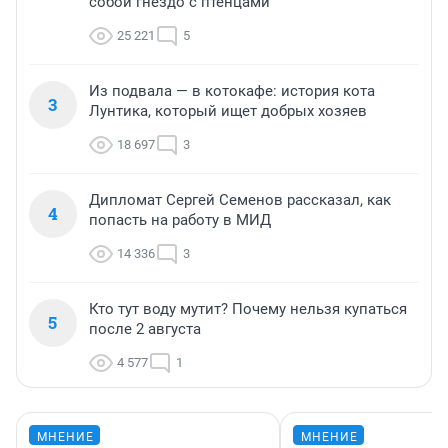
собой гнездо с птенцами
25 221
5
Из подвала — в котокафе: история кота
3
Лунтика, который ищет добрых хозяев
18 697
3
Дипломат Сергей Семенов рассказал, как
4
попасть на работу в МИД
14 336
3
Кто тут воду мутит? Почему нельзя купаться
5
после 2 августа
4 577
1
МНЕНИЕ
МНЕНИЕ