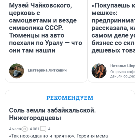
Музей Чайковского,
«Покупаешь ко
церковь с
мешке»:
самоцветами и везде
предпринимат
символика СССР.
рассказала, как
Тюменцы на авто
самом деле ус
поехали по Уралу — что
бизнес со скл
они там нашли
дешевых това
Наталья Шорох
Екатерина Литкевич
Открыла кофейн
деньги соцразв
РЕКОМЕНДУЕМ
Соль земли забайкальской.
Нижегородцевы
4 часа
4 081
4
«Так неожиданно и приятно». Героиня мема