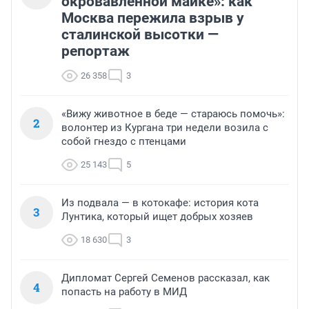
окровавленной майке»: как
Москва пережила взрыв у
сталинской высотки —
репортаж
26 358
3
«Вижу животное в беде — стараюсь помочь»:
2
волонтер из Кургана три недели возила с
собой гнездо с птенцами
25 143
5
Из подвала — в котокафе: история кота
3
Лунтика, который ищет добрых хозяев
18 630
3
Дипломат Сергей Семенов рассказал, как
4
попасть на работу в МИД