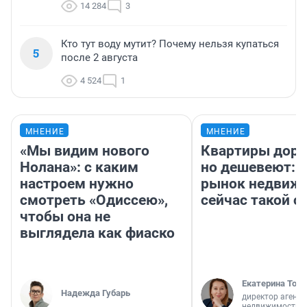
14 284
3
Кто тут воду мутит? Почему нельзя купаться
5
после 2 августа
4 524
1
МНЕНИЕ
МНЕНИЕ
«Мы видим нового
Квартиры дор
Нолана»: с каким
но дешевеют: 
настроем нужно
рынок недвиж
смотреть «Одиссею»,
сейчас такой 
чтобы она не
выглядела как фиаско
Екатерина Торо
Надежда Губарь
директор агентс
недвижимости