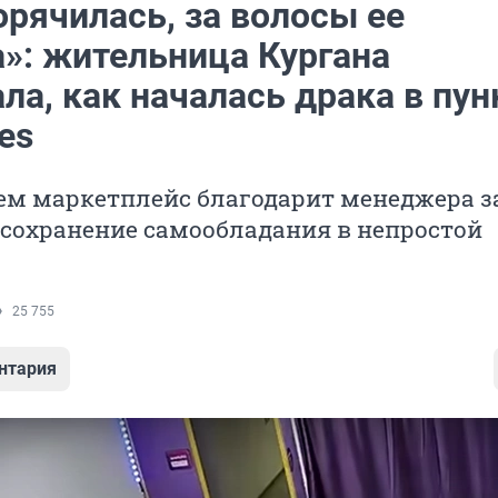
орячилась, за волосы ее
а»: жительница Кургана
ла, как началась драка в пун
ies
ем маркетплейс благодарит менеджера з
 сохранение самообладания в непростой
25 755
нтария