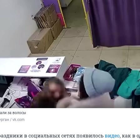
али за волосы
рган / vk.com
раздники в социальных сетях появилось
видео
, как в 