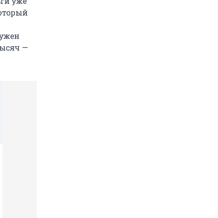
ьги уже
который
нужен
тысяч —