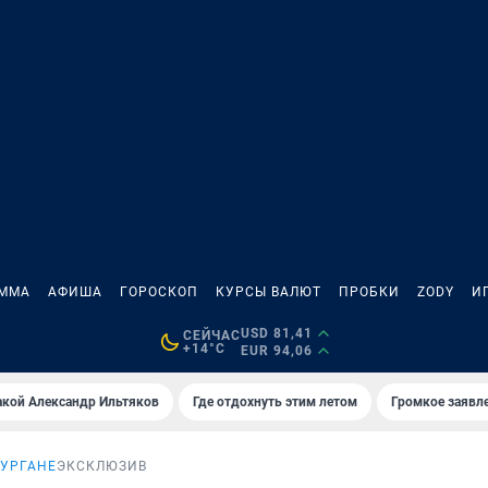
АММА
АФИША
ГОРОСКОП
КУРСЫ ВАЛЮТ
ПРОБКИ
ZODY
И
USD 81,41
СЕЙЧАС
+14°C
EUR 94,06
акой Александр Ильтяков
Где отдохнуть этим летом
Громкое заявл
КУРГАНЕ
ЭКСКЛЮЗИВ