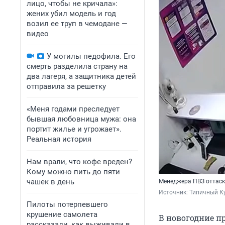
лицо, чтобы не кричала»:
жених убил модель и год
возил ее труп в чемодане —
видео
У могилы педофила. Его
смерть разделила страну на
два лагеря, а защитника детей
отправила за решетку
«Меня годами преследует
бывшая любовница мужа: она
портит жилье и угрожает».
Реальная история
Нам врали, что кофе вреден?
Кому можно пить до пяти
чашек в день
Менеджера ПВЗ оттаск
Источник: 
Типичный Ку
Пилоты потерпевшего
крушение самолета
В новогодние п
рассказали, как выживали в