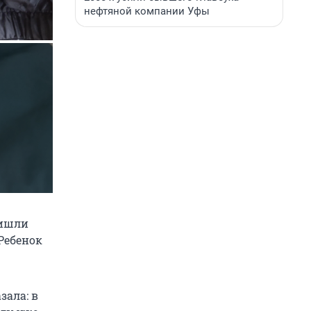
нефтяной компании Уфы
ришли
Ребенок
зала: в