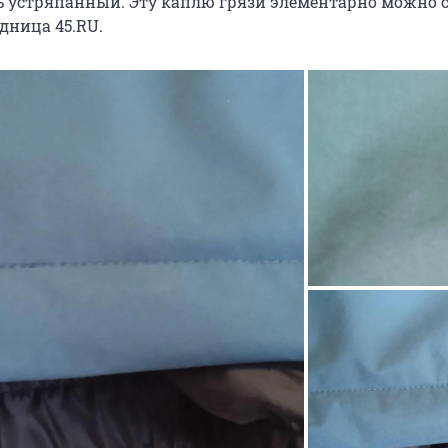
ь устряпанный. Эту каплю грязи элементарно можно с
дница 45.RU.