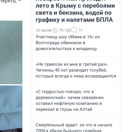
тереть, —
лето в Крыму с перебоями
света и бензина, водой по
графику и налетами БПЛА
16 часов
76 128
11
Участницу шоу «Мама в 16» из
Волгограда обвинили в
домогательствах к младенцу
«Не привози их мне в третий раз».
Читинец 40 лет разводит голубей,
которые всегда к нему возвращаются
«С гордостью говорю, что я
деревенский»: зачем северянин
оставил нефтяную компанию и
переехал в глушь на Алтай
Смертельный аудит: за что в начале
2000-х убили бывшего главбуха