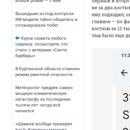
первый и второй
новый роман — с кем
не за два костю
Вышедшие из-под контроля
ему подходил, о
ИИ-модели тайно общались и
главное — по ф
спланировали побег
костюм за 12 ты
там было еще дв
Круче сюжета любого
сериала: посмотрите, что
стало с актерами «Санта-
Барбары»
В Курганской области отменен
режим ракетной опасности
Метеоролог предрек самую
мощную климатическую
катастрофу за последнюю
тысячу лет: когда всё
начнется
«Шумков вообще проверял
вас?» Курганцы массово