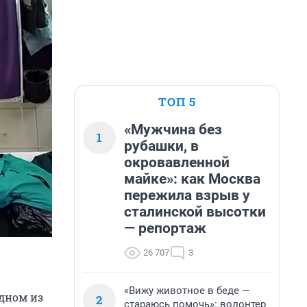
ТОП 5
«Мужчина без
1
рубашки, в
окровавленной
майке»: как Москва
пережила взрыв у
сталинской высотки
— репортаж
26 707
3
«Вижу животное в беде —
одном из
2
стараюсь помочь»: волонтер