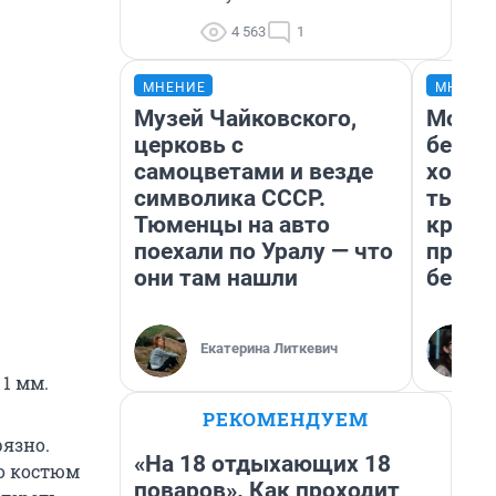
4 563
1
МНЕНИЕ
МНЕНИ
Музей Чайковского,
Мой б
церковь с
береж
самоцветами и везде
хотел
символика СССР.
тысяч
Тюменцы на авто
креди
поехали по Уралу — что
приех
они там нашли
безоп
Екатерина Литкевич
 1 мм.
РЕКОМЕНДУЕМ
рязно.
«На 18 отдыхающих 18
то костюм
поваров». Как проходит