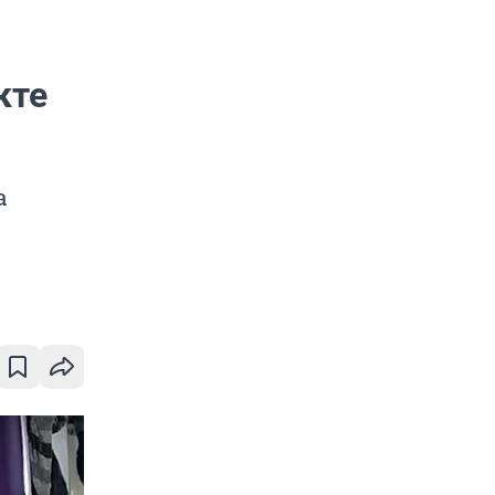
кте
а