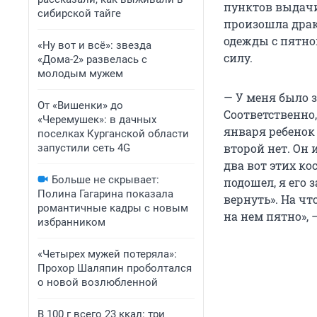
пунктов выдачи 
сибирской тайге
произошла драк
одежды с пятно
«Ну вот и всё»: звезда
силу.
«Дома-2» развелась с
молодым мужем
— У меня было 
От «Вишенки» до
Соответственно,
«Черемушек»: в дачных
января ребенок 
поселках Курганской области
второй нет. Он
запустили сеть 4G
два вот этих к
Больше не скрывает:
подошел, я его 
Полина Гагарина показала
вернуть». На чт
романтичные кадры с новым
на нем пятно»,
избранником
«Четырех мужей потеряла»:
Прохор Шаляпин проболтался
о новой возлюбленной
В 100 г всего 23 ккал: три