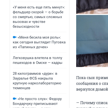
«У меня есть еще пять минут»:
фельдшер скорой — о борьбе
со смертью, самых сложных
вызовах и чувстве
безысходности
«Меня бесила моя роль»:
как сегодня выглядит Пуговка
из «Папиных дочек»
Легковушка влетела в толпу
пешеходов в Омске — кадры
28 килограммов «дури»: в
Пока сын прим
Зауралье ФСБ накрыла
сообщения о спи
крупную нарколабораторию
тюменцев
вернулся домой 
«Не просто слух»: Федору
— Почему списан
Бондарчуку приписывают