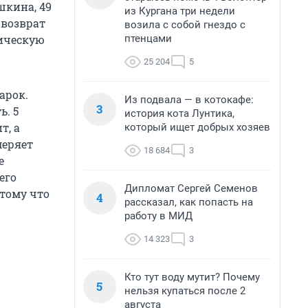
шкина, 49
из Кургана три недели
 возврат
возила с собой гнездо с
птенцами
зическую
25 204
5
арок.
Из подвала — в котокафе:
3
ь. 5
история кота Лунтика,
т, а
который ищет добрых хозяев
меряет
18 684
3
е
его
Дипломат Сергей Семенов
отому что
4
рассказал, как попасть на
работу в МИД
14 323
3
Кто тут воду мутит? Почему
5
нельзя купаться после 2
августа