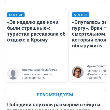
МНЕНИЕ
МНЕНИЕ
«За неделю две ночи
«Спуталась реч
были страшные»:
пургу». Врач — 
туристка рассказала об
смертельном д
отдыхе в Крыму
который слож
обнаружить
Ирина Волкова
Александра Исмайлова
Главврач клини
заместитель главного
«Реабилитация 
редактора 63.RU
Волковой»
РЕКОМЕНДУЕМ
Победили опухоль размером с яйцо и