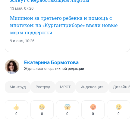
13 мая, 07:20
Миллион за третьего ребенка и помощь с
ипотекой: на «Курганприборе» ввели новые
меры поддержки
9 июня, 10:26
Екатерина Бормотова
Журналист оперативной редакции
Минтруд
Роструд
МРОТ
Индексация
Дизайн бан
0
0
0
0
0