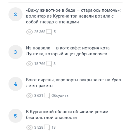
«Вижу животное в беде — стараюсь помочь»:
2
волонтер из Кургана три недели возила с
собой гнездо с птенцами
25 368
5
Из подвала — в котокафе: история кота
3
Лунтика, который ищет добрых хозяев
18 766
3
Воют сирены, аэропорты закрывают: на Урал
4
летят ракеты
3 621
Обсудить
В Курганской области объявили режим
5
беспилотной опасности
3 528
13