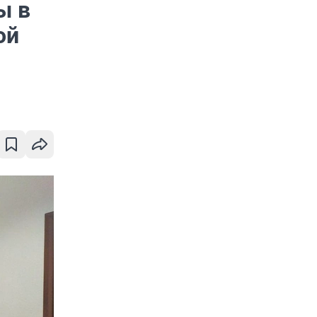
ы в
ой