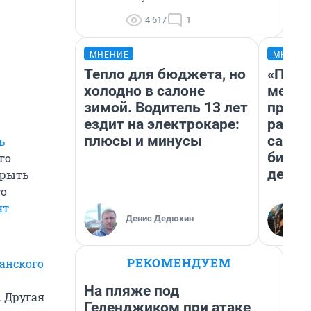
4 617
1
МНЕНИЕ
МНЕНИ
Тепло для бюджета, но
«Поку
холодно в салоне
мешке
зимой. Водитель 13 лет
предп
ездит на электрокаре:
расска
плюсы и минусы
самом
ь
бизне
го
дешев
крыть
го
ят
Денис Дедюхин
РЕКОМЕНДУЕМ
анского
На пляже под
. Другая
Геленджиком при атаке