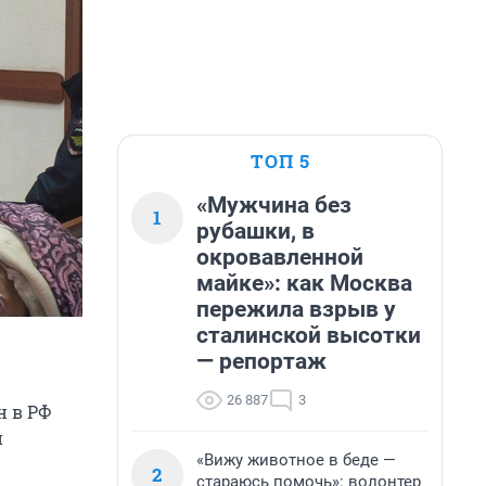
ТОП 5
«Мужчина без
1
рубашки, в
окровавленной
майке»: как Москва
пережила взрыв у
сталинской высотки
— репортаж
26 887
3
н в РФ
и
«Вижу животное в беде —
2
стараюсь помочь»: волонтер