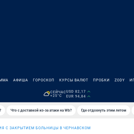
АММА
АФИША
ГОРОСКОП
КУРСЫ ВАЛЮТ
ПРОБКИ
ZODY
И
USD 82,17
СЕЙЧАС
+25°C
EUR 94,84
?
Что с доставкой из-за атаки на Wb?
Где отдохнуть этим летом
ИЯ С ЗАКРЫТИЕМ БОЛЬНИЦЫ В ЧЕРНАВСКОМ