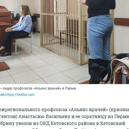
— лидер профсоюза «Альянс врачей» в Перми
й/https://twitter.com
ежрегионального профсоюза «Альянс врачей» (призна
ентом) Анастасию Васильеву и ее соратницу из Перм
брину увезли из ОВД Кетовского района в Кетовский