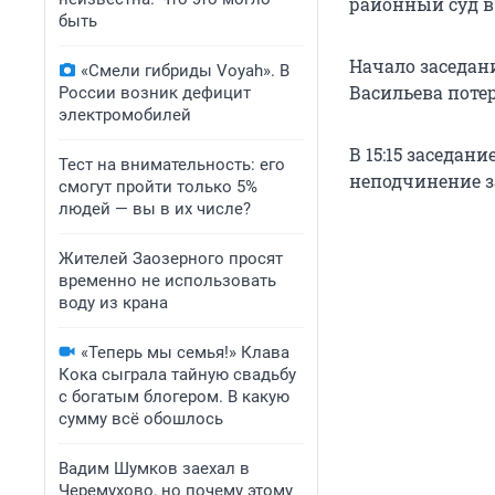
районный суд в 
быть
Начало заседан
«Смели гибриды Voyah». В
Васильева поте
России возник дефицит
электромобилей
В 15:15 заседан
Тест на внимательность: его
неподчинение 
смогут пройти только 5%
людей — вы в их числе?
Жителей Заозерного просят
временно не использовать
воду из крана
«Теперь мы семья!» Клава
Кока сыграла тайную свадьбу
с богатым блогером. В какую
сумму всё обошлось
Вадим Шумков заехал в
Черемухово, но почему этому