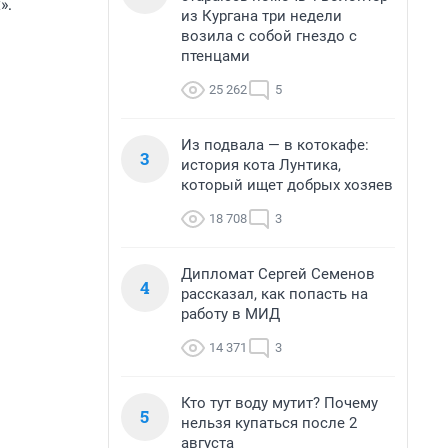
».
из Кургана три недели
возила с собой гнездо с
птенцами
25 262
5
Из подвала — в котокафе:
3
история кота Лунтика,
который ищет добрых хозяев
18 708
3
Дипломат Сергей Семенов
4
рассказал, как попасть на
работу в МИД
14 371
3
Кто тут воду мутит? Почему
5
нельзя купаться после 2
августа