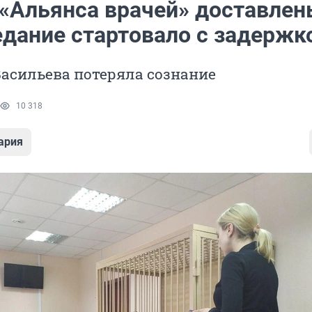
«Альянса врачей» доставлен
едание стартовало с задержк
асильева потеряла сознание
10 318
ария