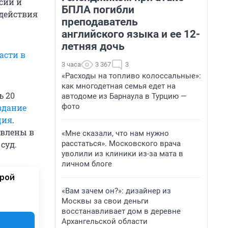
сии и
БПЛА погибли
 действия
преподаватель
английского языка и ее 12-
летняя дочь
асти в
3 часа
3 367
3
«Расходы на топливо колоссальные»:
как многодетная семья едет на
ь 20
автодоме из Барнаула в Турцию —
фото
здание
ция
.
авлены в
«Мне сказали, что нам нужно
расстаться». Московского врача
суд.
уволили из клиники из-за мата в
личном блоге
орой
«Вам зачем он?»: дизайнер из
Москвы за свои деньги
восстанавливает дом в деревне
Архангельской области