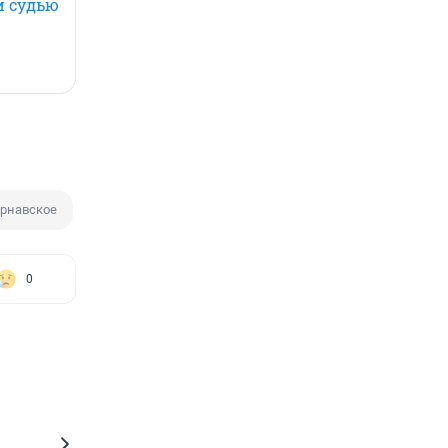
и судью
ернавское
0