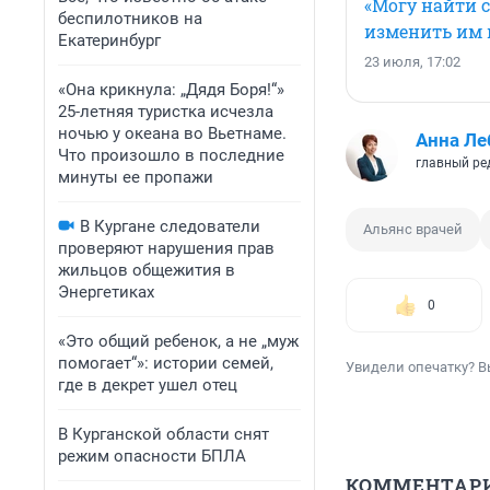
«Могу найти 
беспилотников на
изменить им 
Екатеринбург
23 июля, 17:02
«Она крикнула: „Дядя Боря!“»
25-летняя туристка исчезла
ночью у океана во Вьетнаме.
Анна Ле
Что произошло в последние
главный ред
минуты ее пропажи
В Кургане следователи
Альянс врачей
проверяют нарушения прав
жильцов общежития в
Энергетиках
0
«Это общий ребенок, а не „муж
помогает“»: истории семей,
Увидели опечатку? В
где в декрет ушел отец
В Курганской области снят
режим опасности БПЛА
КОММЕНТАР