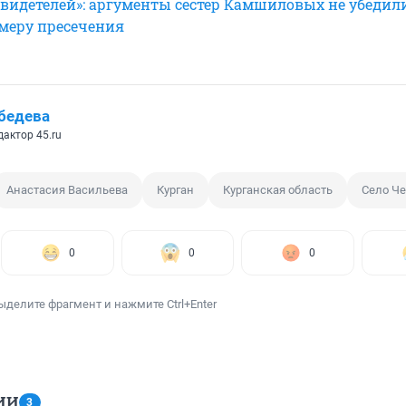
свидетелей»: аргументы сестер Камшиловых не убедил
меру пресечения
бедева
актор 45.ru
Анастасия Васильева
Курган
Курганская область
Село Ч
0
0
0
ыделите фрагмент и нажмите Ctrl+Enter
ИИ
3