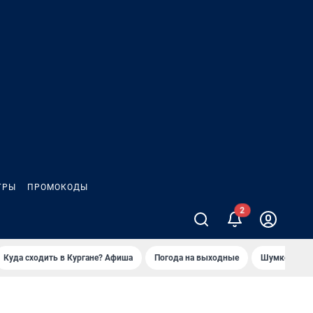
ГРЫ
ПРОМОКОДЫ
Куда сходить в Кургане? Афиша
Погода на выходные
Шумков в Че