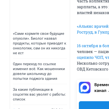
часть коллекти
зарплаты, а это
властей незакон
«Альянс врачей
Роструд, в Гун
«Сами кормите свои будущие
опухоли». Биолог назвал
продукты, которые приводят к
16 октября в б
онкологии, сам он их никогда
человек — паци
не ест
оцепило ЧОП, ч
Несколько сотр
Один переход по ссылке
ОВД Кетовского
изменил всё. Как мошенники
довели школьницу до
попытки поджога здания
Времен
За какие публикации в
канал 
соцсетях вас уволят с работы:
список