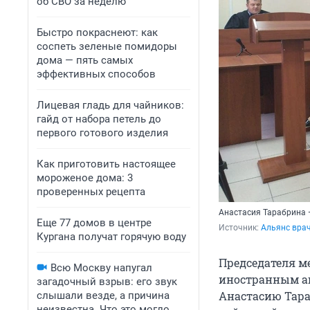
об СВО за неделю
Быстро покраснеют: как
соспеть зеленые помидоры
дома — пять самых
эффективных способов
Лицевая гладь для чайников:
гайд от набора петель до
первого готового изделия
Как приготовить настоящее
мороженое дома: 3
проверенных рецепта
Анастасия Тарабрина 
Еще 77 домов в центре
Источник: 
Альянс враче
Кургана получат горячую воду
Председателя м
Всю Москву напугал
иностранным аг
загадочный взрыв: его звук
Анастасию Тара
слышали везде, а причина
неизвестна. Что это могло