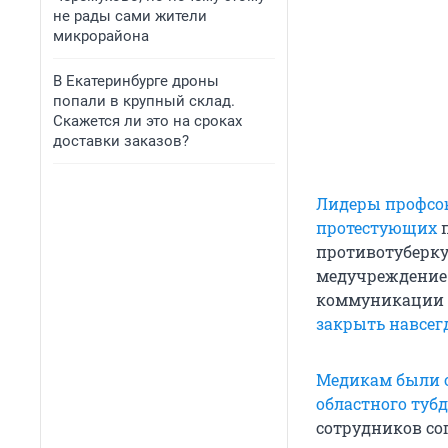
не рады сами жители
микрорайона
В Екатеринбурге дроны
попали в крупный склад.
Скажется ли это на сроках
доставки заказов?
Лидеры профсою
протестующих
противотуберку
медучреждение 
коммуникации
закрыть навсег
Медикам были о
областного туб
сотрудников со