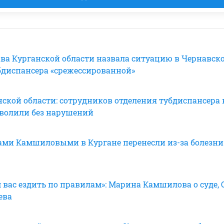
ава Курганской области назвала ситуацию в Чернавск
бдиспансера «срежессированной»
нской области: сотрудников отделения тубдиспансера 
волили без нарушений
рами Камшиловыми в Кургане перенесли из-за болезни
 вас ездить по правилам»: Марина Камшилова о суде, 
ева