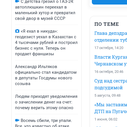
С детства грезил о ГАЗ-24:
автоплюшкин переехал в
маленький хутор и превратил
свой двор в музей СССР
ПО ТЕМЕ
«Я ехал в никуда»:
Глава депздр
геодезист уехал в Казахстан с
отделении ту
4 тысячами рублей и построил
бизнес с нуля. Теперь он
17 октября, 14:20
продает франшизы
Власти Курга
Чернавском у
Александр Ильтяков
16 октября, 20:46
официально стал кандидатом
в депутаты Госдумы нового
Суд над сест
созыва
подсудимой
5 августа, 09:48
Людям приходят уведомления
о зачислении денег на счет:
«Мы заставим
почему верить этому опасно
ДТП на Пугач
1 июня, 06:02
Восемь сбили, три упали.
Все, что известно об атаке