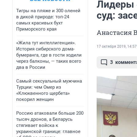
Лидеры 
Тигры на пляже и 300 оленей
суд: зас
в дикой природе: топ-24
самых красивых бухт
Приморского края
Анастасия В
«Жила тут интеллигенция».
17 октября 2019, 14:57
История сибирского дома-
бумеранга, где в гости ходили
через балконы, — таких всего
3
коммент
два в России
Самый сексуальный мужчина
Турции: чем Омер из
«Клюквенного щербета»
покорил женщин
Россию атаковали больше 200
тысяч дронов, а Беларусь
стягивает войска к
украинской границе: главное