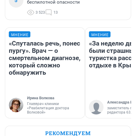
5
беспилотной опасности
3 523
13
МНЕНИЕ
МНЕНИЕ
«Спуталась речь, понес
«За неделю две
пургу». Врач — о
были страшные
смертельном диагнозе,
туристка расск
который сложно
отдыхе в Крым
обнаружить
Ирина Волкова
Александра Ис
Главврач клиники
«Реабилитация доктора
заместитель гл
Волковой»
редактора 63.RU
РЕКОМЕНДУЕМ