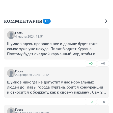
КОММЕНТАРИИ
15
Гость
4 марта 2024, 18:51
Шумков здесь провалил все и дальше будет тоже 
самое хуже уже некуда. Пилят бюджет Кургана. 
Поэтому будет очедной карманный мэр, чтобы и 
дальше пилить.
+0
–0
Гость
23 февраля 2024, 13:12
Шумков никогда не допустит у нас нормальных 
людей до Главы города Кургана, боится конкуренции 
и относится к бюджету, как к своему карману . Сам 2 
года исполняет роль Мэра, бездарно тратят деньги 
+0
–0
бюджета. Провалы во всех вопросах, особенно в Жкх, 
постоянно пожары.
Гость