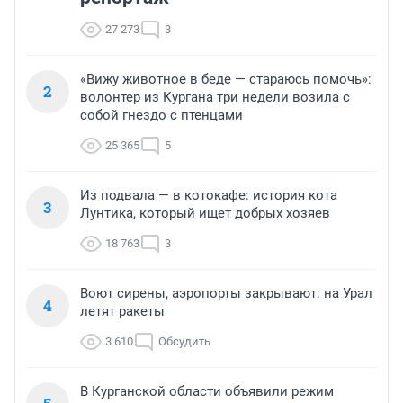
27 273
3
«Вижу животное в беде — стараюсь помочь»:
2
волонтер из Кургана три недели возила с
собой гнездо с птенцами
25 365
5
Из подвала — в котокафе: история кота
3
Лунтика, который ищет добрых хозяев
18 763
3
Воют сирены, аэропорты закрывают: на Урал
4
летят ракеты
3 610
Обсудить
В Курганской области объявили режим