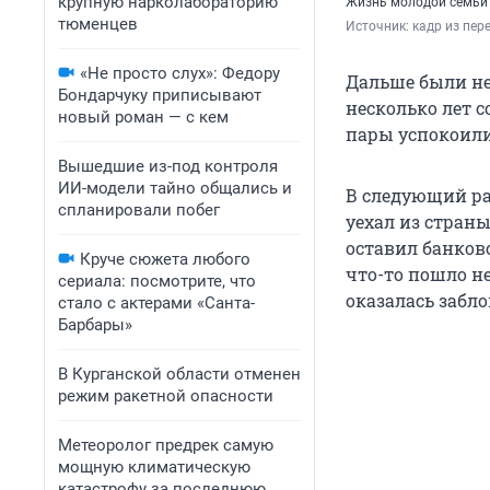
крупную нарколабораторию
Жизнь молодой семьи
тюменцев
Источник: 
кадр из пер
«Не просто слух»: Федору
Дальше были не
Бондарчуку приписывают
несколько лет с
новый роман — с кем
пары успокоили
Вышедшие из-под контроля
ИИ-модели тайно общались и
В следующий раз
спланировали побег
уехал из страны
оставил банков
Круче сюжета любого
что-то пошло не
сериала: посмотрите, что
оказалась забл
стало с актерами «Санта-
Барбары»
В Курганской области отменен
режим ракетной опасности
Метеоролог предрек самую
мощную климатическую
катастрофу за последнюю