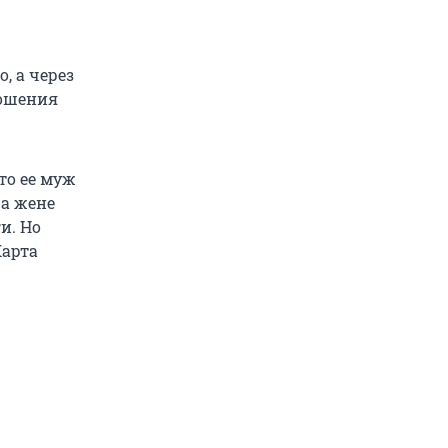
, а через
ношения
то ее муж
 а жене
и. Но
Карта