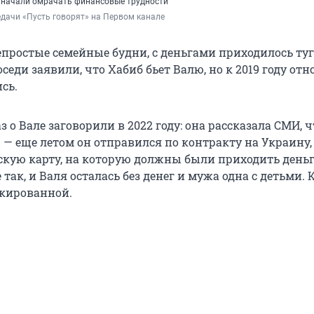
 начали омрачать финансовые трудности
едачи «Пусть говорят» на Первом канале
простые семейные будни, с деньгами приходилось туго
оседи заявили, что Хабиб бьет Валю, но к 2019 году от
сь.
 о Вале заговорили в 2022 году: она рассказала СМИ, ч
 — еще летом он отправился по контракту на Украину,
скую карту, на которую должны были приходить деньг
 так, и Валя осталась без денег и мужа одна с детьми. 
окированной.