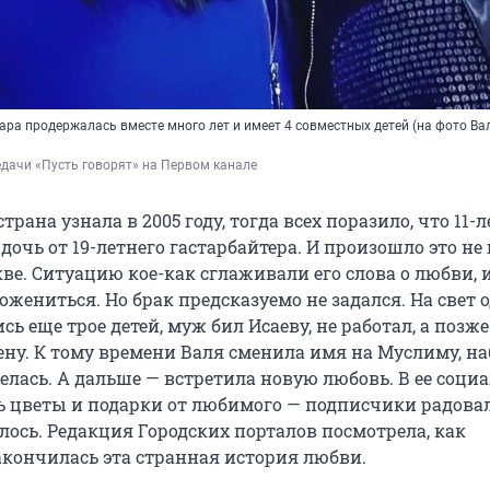
ара продержалась вместе много лет и имеет 4 совместных детей (на фото Ва
едачи «Пусть говорят» на Первом канале
трана узнала в 2005 году, тогда всех поразило, что 11-
дочь от 19-летнего гастарбайтера. И произошло это не 
кве. Ситуацию кое-как сглаживали его слова о любви, и
жениться. Но брак предсказуемо не задался. На свет 
ь еще трое детей, муж бил Исаеву, не работал, а позже
ену. К тому времени Валя сменила имя на Муслиму, на
елась. А дальше — встретила новую любовь. В ее соци
ь цветы и подарки от любимого — подписчики радовал
лось. Редакция Городских порталов посмотрела, как
акончилась эта странная история любви.