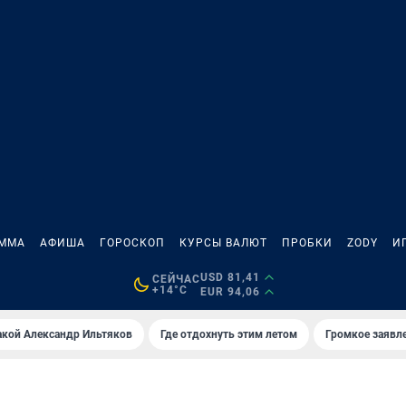
АММА
АФИША
ГОРОСКОП
КУРСЫ ВАЛЮТ
ПРОБКИ
ZODY
И
USD 81,41
СЕЙЧАС
+14°C
EUR 94,06
акой Александр Ильтяков
Где отдохнуть этим летом
Громкое заявл