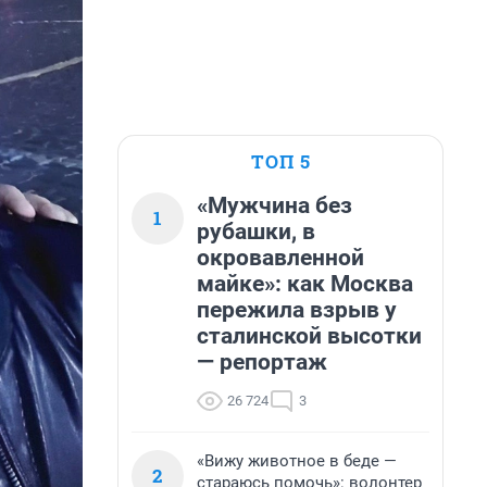
ТОП 5
«Мужчина без
1
рубашки, в
окровавленной
майке»: как Москва
пережила взрыв у
сталинской высотки
— репортаж
26 724
3
«Вижу животное в беде —
2
стараюсь помочь»: волонтер