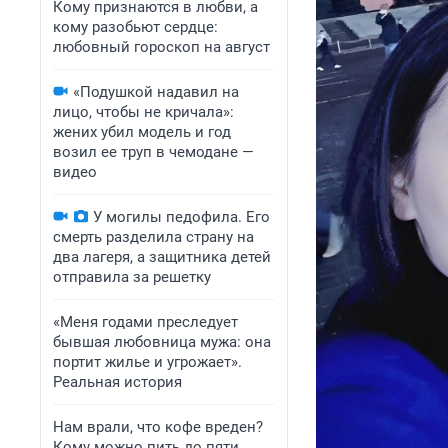
Кому признаются в любви, а
кому разобьют сердце:
любовный гороскоп на август
«Подушкой надавил на
лицо, чтобы не кричала»:
жених убил модель и год
возил ее труп в чемодане —
видео
У могилы педофила. Его
смерть разделила страну на
два лагеря, а защитника детей
отправила за решетку
«Меня годами преследует
бывшая любовница мужа: она
портит жилье и угрожает».
Реальная история
Нам врали, что кофе вреден?
Кому можно пить до пяти