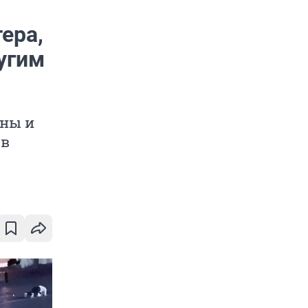
тера,
ругим
ены и
 в