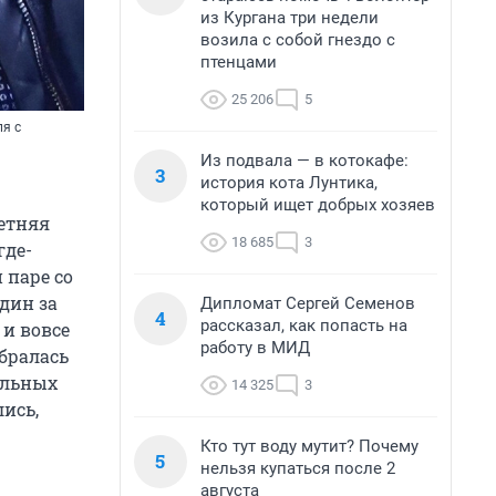
из Кургана три недели
возила с собой гнездо с
птенцами
25 206
5
ля с
Из подвала — в котокафе:
3
история кота Лунтика,
который ищет добрых хозяев
летняя
18 685
3
где-
 паре со
один за
Дипломат Сергей Семенов
4
рассказал, как попасть на
 и вовсе
работу в МИД
бралась
альных
14 325
3
ись,
Кто тут воду мутит? Почему
5
нельзя купаться после 2
августа