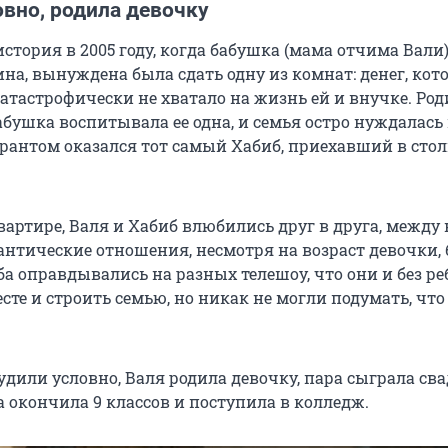
вно, родила девочку
история в 2005 году, когда бабушка (мама отчима Вали)
на, вынуждена была сдать одну из комнат: денег, кот
атастрофически не хватало на жизнь ей и внучке. Род
абушка воспитывала ее одна, и семья остро нуждалась
ирантом оказался тот самый Хабиб, приехавший в сто
вартире, Валя и Хабиб влюбились друг в друга, между
антические отношения, несмотря на возраст девочки,
а оправдывались на разных телешоу, что они и без ре
сте и строить семью, но никак не могли подумать, что
удили условно, Валя родила девочку, пара сыграла сва
 окончила 9 классов и поступила в колледж.