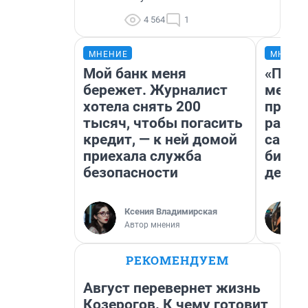
4 564
1
МНЕНИЕ
МНЕНИ
Мой банк меня
«Поку
бережет. Журналист
мешке
хотела снять 200
предп
тысяч, чтобы погасить
расска
кредит, — к ней домой
самом
приехала служба
бизне
безопасности
дешев
Ксения Владимирская
Автор мнения
РЕКОМЕНДУЕМ
Август перевернет жизнь
Козерогов. К чему готовит