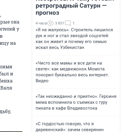
ретроградный Сатурн —
прогноз
,
орые она
4 часа
3 831
1
ителей у
«Я не жалуюсь». Строитель лишился
 в
рук и ног и стал звездой соцсетей:
как он живет и почему его семью
лицу на
искал весь Узбекистан
«Чисто все мамы и все дети на
 ними
свете»: как медвежонок Момота
 был и
покорил буквально весь интернет.
бенка
Видео
 Валя
«Так неожиданно и приятно». Героиня
мема вспомнила о съемках с гуру
пикапа в кафе Владивостока
дьбу,
«С гордостью говорю, что я
деревенский»: зачем северянин