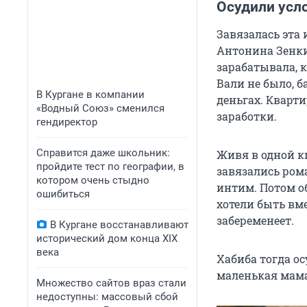
Осудили усло
Завязалась эта 
Антонина Зенки
зарабатывала, к
Вали не было, б
В Кургане в компании
деньгах. Кварт
«Водный Союз» сменился
заработки.
гендиректор
Справится даже школьник:
Живя в одной к
пройдите тест по географии, в
завязались ром
котором очень стыдно
интим. Потом об
ошибиться
хотели быть вме
забеременеет.
В Кургане восстанавливают
исторический дом конца XIX
века
Хабиба тогда ос
маленькая мама
Множество сайтов враз стали
недоступны: массовый сбой