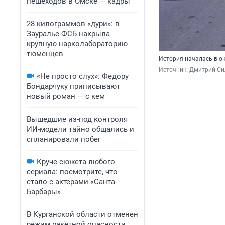
пешеходов в Омске — кадры
28 килограммов «дури»: в
Зауралье ФСБ накрыла
крупную нарколабораторию
тюменцев
История началась в о
Источник: 
Дмитрий Си
«Не просто слух»: Федору
Бондарчуку приписывают
новый роман — с кем
Вышедшие из-под контроля
ИИ-модели тайно общались и
спланировали побег
Круче сюжета любого
сериала: посмотрите, что
стало с актерами «Санта-
Барбары»
В Курганской области отменен
режим ракетной опасности