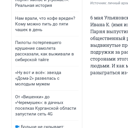
Источник: 
личный арх
Реальная история
6 мая Ульяновс
Нам врали, что кофе вреден?
Кому можно пить до пяти
Ивана К.
(имя и
чашек в день
Парня выпустил
общественный р
Пилоты потерпевшего
выдвинутые про
крушение самолета
подружки за ра
рассказали, как выживали в
сторонами этог
сибирской тайге
людьми. И как 
разыграться из
«Ну вот и всё»: звезда
«Дома-2» развелась с
молодым мужем
От «Вишенки» до
«Черемушек»: в дачных
поселках Курганской области
запустили сеть 4G
Больше не скрывает: