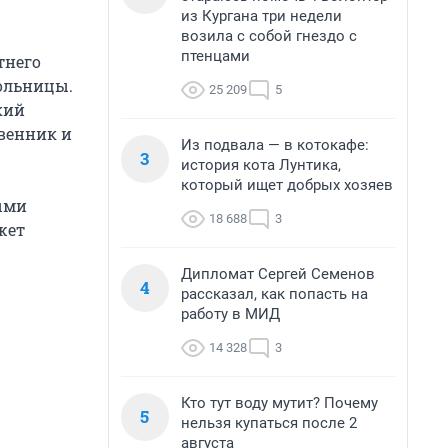
из Кургана три недели
возила с собой гнездо с
птенцами
тнего
кольницы.
25 209
5
кий
твенник и
Из подвала — в котокафе:
3
история кота Лунтика,
который ищет добрых хозяев
ыми
18 688
3
жет
Дипломат Сергей Семенов
4
рассказал, как попасть на
работу в МИД
14 328
3
Кто тут воду мутит? Почему
5
нельзя купаться после 2
августа