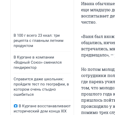
Ивана обычные 
еще младшую до
воспитывает дет
честно.
В 100 г всего 23 ккал: три
«Ваня был вхож
рецепта с главным летним
общались, ничег
продуктом
встречались, мн
предвещало», —
В Кургане в компании
«Водный Союз» сменился
гендиректор
Но потом молод
сотрудники пол
Справится даже школьник:
где парень учил
пройдите тест по географии, в
том, что молод
котором очень стыдно
прошлого года и
ошибиться
пришлось пойти
происходило у н
В Кургане восстанавливают
исторический дом конца XIX
помимо трех сл