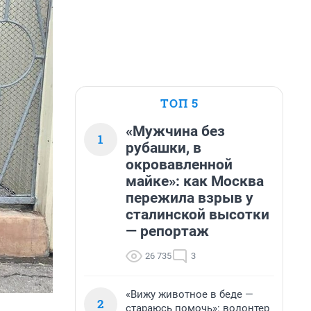
ТОП 5
«Мужчина без
1
рубашки, в
окровавленной
майке»: как Москва
пережила взрыв у
сталинской высотки
— репортаж
26 735
3
«Вижу животное в беде —
2
стараюсь помочь»: волонтер