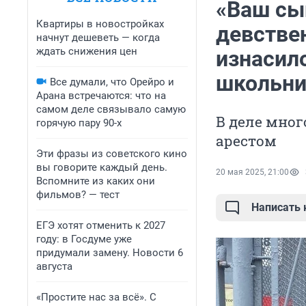
«Ваш сын
Квартиры в новостройках
девствен
начнут дешеветь — когда
ждать снижения цен
изнасил
школьн
Все думали, что Орейро и
Арана встречаются: что на
самом деле связывало самую
В деле мно
горячую пару 90-х
арестом
Эти фразы из советского кино
вы говорите каждый день.
20 мая 2025, 21:00
Вспомните из каких они
фильмов? — тест
Написать
ЕГЭ хотят отменить к 2027
году: в Госдуме уже
придумали замену. Новости 6
августа
«Простите нас за всё». С