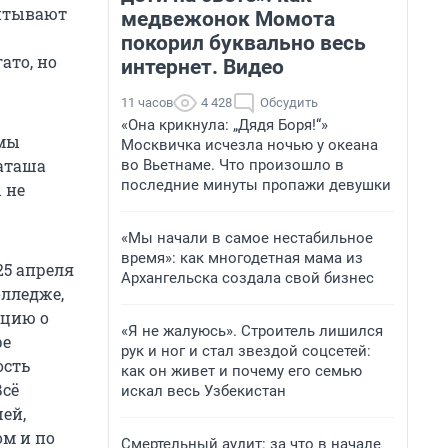
питывают
медвежонок Момота
покорил буквально весь
ато, но
интернет. Видео
11 часов
4 428
Обсудить
«Она крикнула: „Дядя Боря!“»
 мы
Москвичка исчезла ночью у океана
Наташа
во Вьетнаме. Что произошло в
последние минуты пропажи девушки
 не
«Мы начали в самое нестабильное
время»: как многодетная мама из
25 апреля
Архангельска создала свой бизнес
лледже,
ицию о
«Я не жалуюсь». Строитель лишился
ре
рук и ног и стал звездой соцсетей:
ость
как он живет и почему его семью
Всё
искал весь Узбекистан
шей,
ом и по
Смертельный аудит: за что в начале