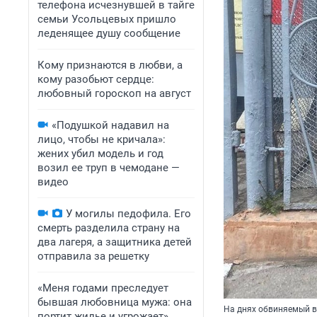
телефона исчезнувшей в тайге
семьи Усольцевых пришло
леденящее душу сообщение
Кому признаются в любви, а
кому разобьют сердце:
любовный гороскоп на август
«Подушкой надавил на
лицо, чтобы не кричала»:
жених убил модель и год
возил ее труп в чемодане —
видео
У могилы педофила. Его
смерть разделила страну на
два лагеря, а защитника детей
отправила за решетку
«Меня годами преследует
бывшая любовница мужа: она
На днях обвиняемый 
портит жилье и угрожает».