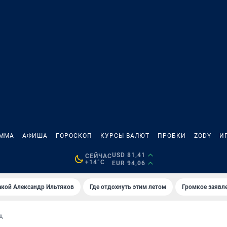
АММА
АФИША
ГОРОСКОП
КУРСЫ ВАЛЮТ
ПРОБКИ
ZODY
И
USD 81,41
СЕЙЧАС
+14°C
EUR 94,06
акой Александр Ильтяков
Где отдохнуть этим летом
Громкое заявл
А