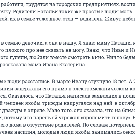
работяги, трудятся на городских предприятиях, вос
чку. Родители Натальи такие же простые люди: мать
ей, их в семье тоже двое, отец — водитель. Живут небог
 в семью девочки, а она в нашу. Я знаю маму Наташи,
о плохого про нее сказать не могу. Знаю, что Иван и 
ого гуляли, любили вместе смотреть кино. Ничто беды
 рассказала мама Ивана Екатерина.
ые люди расстались. В марте Ивану стукнуло
18 лет
. А
иции задержали его прямо в электромеханическом ко
ся. Оказалось, что Наталья написала заявление в пол
ой человек якобы трижды надругался над ней: в октяб
 дважды в апреле. Мало того, она сказала, что на близ
, потому что парень ей угрожал «проломить голову». 
его дома в отсутствие родителей. По словам потерпев
учаев насилия, молодые люди якобы занимались секс