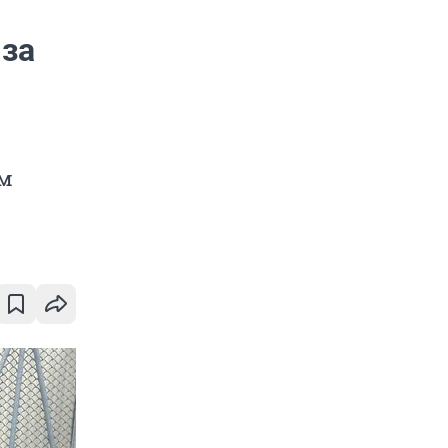
 за
им