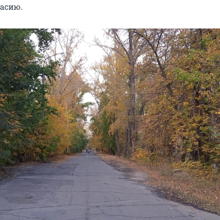
асию.