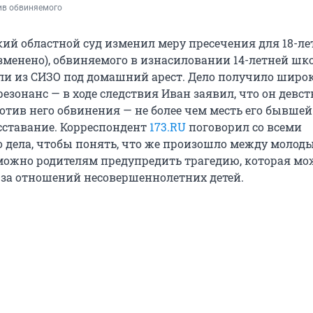
ив обвиняемого
кий областной суд изменил меру пресечения для 18-ле
зменено), обвиняемого в изнасиловании 14-летней ш
и из СИЗО под домашний арест. Дело получило широ
езонанс — в ходе следствия Иван заявил, что он девс
тив него обвинения — не более чем месть его бывшей
сставание. Корреспондент
173.RU
поговорил со всеми
о дела, чтобы понять, что же произошло между молод
можно родителям предупредить трагедию, которая мо
-за отношений несовершеннолетних детей.