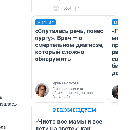
4 565
1
МНЕНИЕ
МНЕНИ
«Спуталась речь, понес
«Поку
пургу». Врач — о
мешке
смертельном диагнозе,
предп
который сложно
расска
обнаружить
самом
бизне
дешев
Ирина Волкова
Главврач клиники
«Реабилитация доктора
а
Волковой»
азалась
РЕКОМЕНДУЕМ
«Чисто все мамы и все
ели
дети на свете»: как