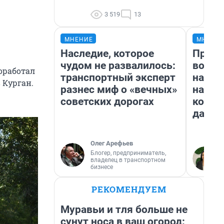
3 519
13
МНЕНИЕ
МНЕНИ
Наследие, которое
Прода
чудом не развалилось:
возьм
оработал
транспортный эксперт
нам г
 Курган.
разнес миф о «вечных»
налог
советских дорогах
косне
даже 
Олег Арефьев
Блогер, предприниматель,
владелец в транспортном
бизнесе
РЕКОМЕНДУЕМ
Муравьи и тля больше не
сунут носа в ваш огород: