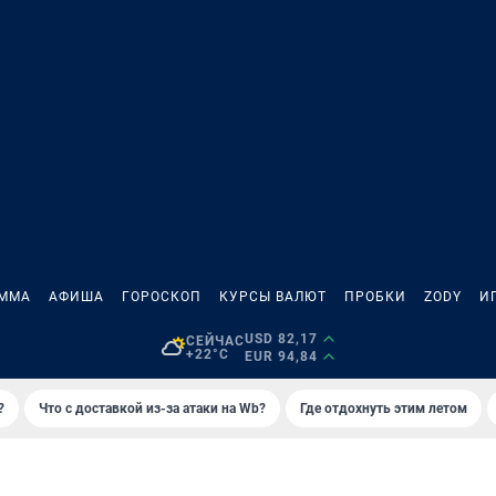
АММА
АФИША
ГОРОСКОП
КУРСЫ ВАЛЮТ
ПРОБКИ
ZODY
И
USD 82,17
СЕЙЧАС
+22°C
EUR 94,84
?
Что с доставкой из-за атаки на Wb?
Где отдохнуть этим летом