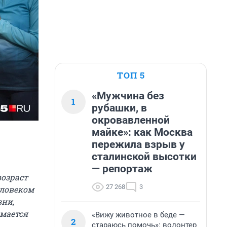
ТОП 5
«Мужчина без
1
рубашки, в
окровавленной
майке»: как Москва
пережила взрыв у
сталинской высотки
— репортаж
озраст
27 268
3
еловеком
зни,
имается
«Вижу животное в беде —
2
стараюсь помочь»: волонтер