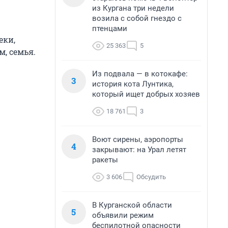
из Кургана три недели
возила с собой гнездо с
птенцами
еки,
25 363
5
м, семья.
Из подвала — в котокафе:
3
история кота Лунтика,
который ищет добрых хозяев
18 761
3
Воют сирены, аэропорты
4
закрывают: на Урал летят
ракеты
3 606
Обсудить
В Курганской области
5
объявили режим
беспилотной опасности