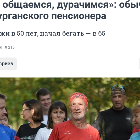
, общаемся, дурачимся»: обы
урганского пенсионера
и в 50 лет, начал бегать — в 65
9 215
ариев