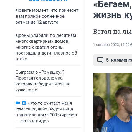
«Бегаем
Ловите момент: что принесет
жизнь к
вам полное солнечное
затмение 12 августа
Встал на лыж
Дроны ударили по десяткам
многоквартирных домов,
1 октября 2023, 10:00
многие охватил огонь,
пострадали дети: главное об
атаке
5
коммент
Сыграем в «Ромашку»?
Простая головоломка,
которая взбодрит мозг не
хуже кофе
«Кто-то считает меня
сумасшедшей». Художница
приютила дома 200 жирафов
— фото и видео