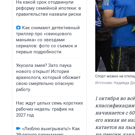
На какой срок отодвинули
реформу семейной ипотеки: в
правительстве назвали риски
Как снимают детективный
триллер про «свинцового
маньяка» со звездами
сериалов: фото со съемок и
первые подробности
Укусила змея? Зато паука
нового открыл! История
Спорт можно не откла
арахнолога, который обожает
свою смертельно опасную
Источник: 
Надежда До
работу
1 октября во в
Нас ждут целых семь коротких
классификации 
рабочих недель: график на
начинается с 60
2027 год
его никак не н
катается на лыж
«Люблю выигрывать!» Как
на пенсии, кака
39-летняя парикмахер