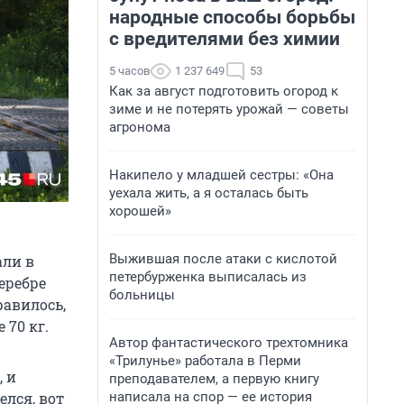
народные способы борьбы
с вредителями без химии
5 часов
1 237 649
53
Как за август подготовить огород к
зиме и не потерять урожай — советы
агронома
Накипело у младшей сестры: «Она
уехала жить, а я осталась быть
хорошей»
Выжившая после атаки с кислотой
али в
петербурженка выписалась из
еребре
больницы
равилось,
 70 кг.
Автор фантастического трехтомника
«Трилунье» работала в Перми
, и
преподавателем, а первую книгу
написала на спор — ее история
елся, вот