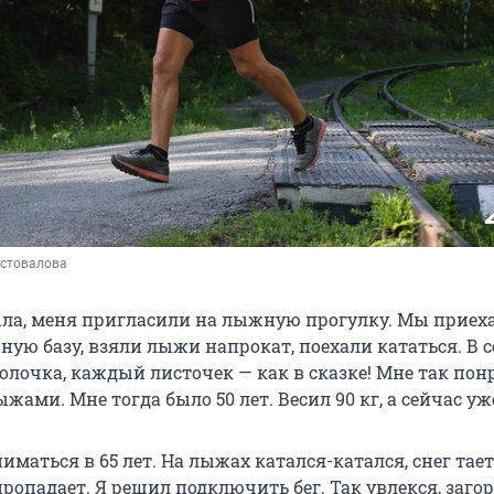
стовалова
ла, меня пригласили на лыжную прогулку. Мы приех
ую базу, взяли лыжи напрокат, поехали кататься. В с
олочка, каждый листочек — как в сказке! Мне так пон
жами. Мне тогда было 50 лет. Весил 90 кг, а сейчас уже
иматься в 65 лет. На лыжах катался-катался, снег тает
опадает. Я решил подключить бег. Так увлекся, загор