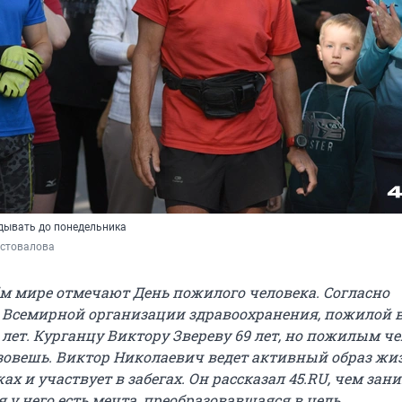
дывать до понедельника
стовалова
сём мире отмечают День пожилого человека. Согласно
Всемирной организации здравоохранения, пожилой в
 лет. Курганцу Виктору Звереву 69 лет, но пожилым ч
азовешь. Виктор Николаевич ведет активный образ жи
ах и участвует в забегах. Он рассказал 45.RU, чем зан
я у него есть мечта, преобразовавшаяся в цель.