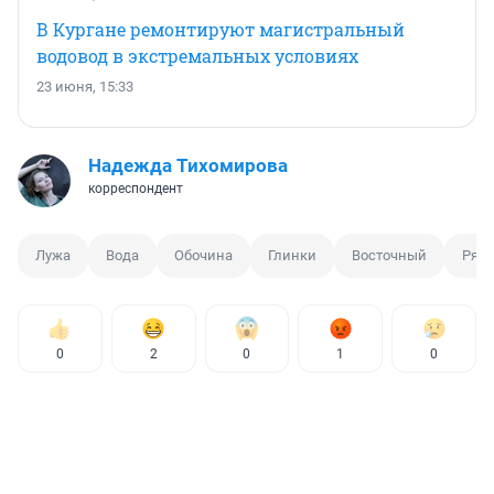
В Кургане ремонтируют магистральный
водовод в экстремальных условиях
23 июня, 15:33
Надежда Тихомирова
корреспондент
Лужа
Вода
Обочина
Глинки
Восточный
Рябк
0
2
0
1
0