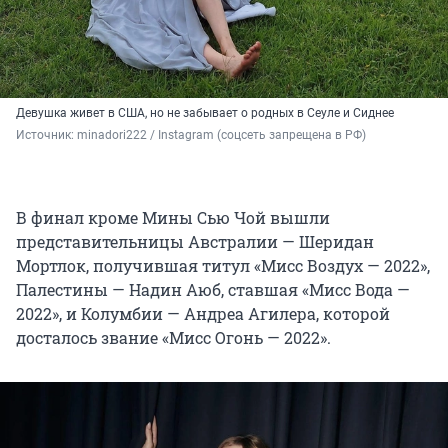
Девушка живет в США, но не забывает о родных в Сеуле и Сиднее
Источник: 
minadori222 / Instagram (соцсеть запрещена в РФ)
В финал кроме Мины Сью Чой вышли
представительницы Австралии — Шеридан
Мортлок, получившая титул «Мисс Воздух — 2022»,
Палестины — Надин Аюб, ставшая «Мисс Вода —
2022», и Колумбии — Андреа Агилера, которой
досталось звание «Мисс Огонь — 2022».