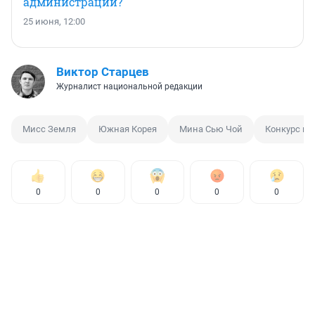
администрации?
25 июня, 12:00
Виктор Старцев
Журналист национальной редакции
Мисс Земля
Южная Корея
Мина Сью Чой
Конкурс кр
0
0
0
0
0