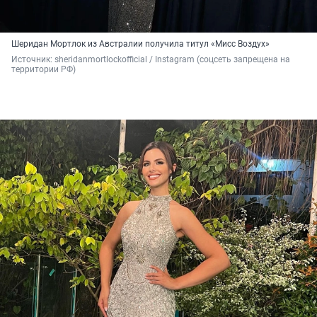
Шеридан Мортлок из Австралии получила титул «Мисс Воздух»
Источник: 
sheridanmortlockofficial / Instagram (соцсеть запрещена на 
территории РФ)