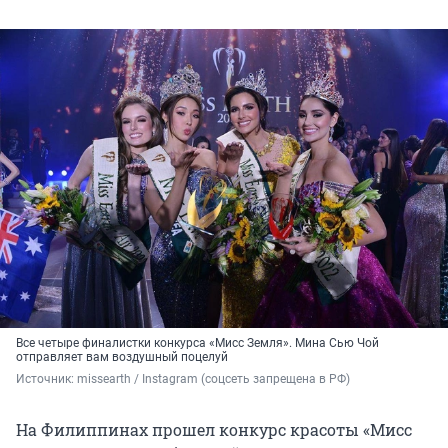
Все четыре финалистки конкурса «Мисс Земля». Мина Сью Чой
отправляет вам воздушный поцелуй
Источник: 
missearth / Instagram (соцсеть запрещена в РФ)
На Филиппинах прошел конкурс красоты «Мисс