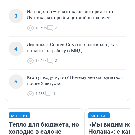
Из подвала — в котокафе: история кота
3
Лунтика, который ищет добрых хозяев
18 698
3
Дипломат Сергей Семенов рассказал, как
4
попасть на работу в МИД
14 344
3
Кто тут воду мутит? Почему нельзя купаться
5
после 2 августа
4 583
1
МНЕНИЕ
МНЕНИЕ
Тепло для бюджета, но
«Мы видим нов
холодно в салоне
Нолана»: с как