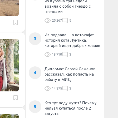
из Кургана три недели
возила с собой гнездо с
птенцами
25 267
5
Из подвала — в котокафе:
3
история кота Лунтика,
который ищет добрых хозяев
18 710
3
Дипломат Сергей Семенов
4
рассказал, как попасть на
работу в МИД
14 375
3
Кто тут воду мутит? Почему
5
нельзя купаться после 2
августа