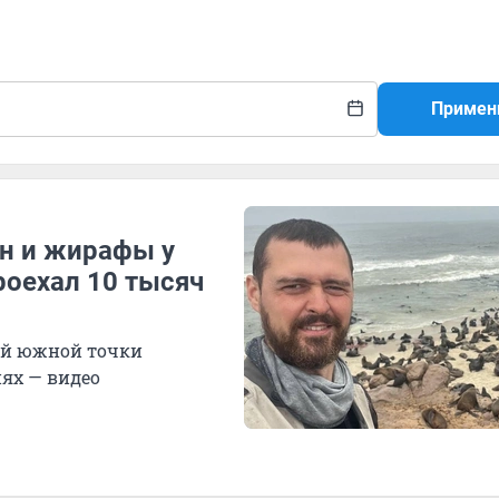
Примен
ан и жирафы у
роехал 10 тысяч
мой южной точки
ях — видео