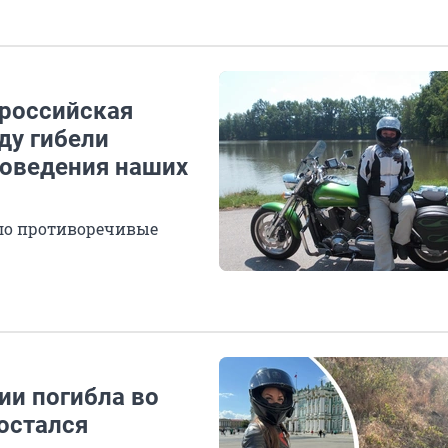
 российская
ду гибели
поведения наших
ило противоречивые
ии погибла во
 остался