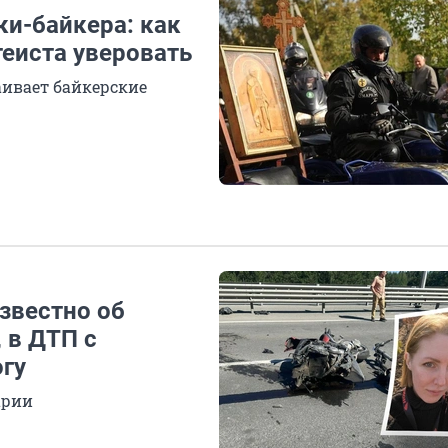
ки-байкера: как
теиста уверовать
аивает байкерские
известно об
 в ДТП с
гу
арии