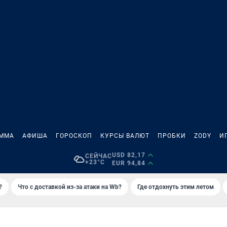
АММА
АФИША
ГОРОСКОП
КУРСЫ ВАЛЮТ
ПРОБКИ
ZODY
И
USD 82,17
СЕЙЧАС
+23°C
EUR 94,84
?
Что с доставкой из-за атаки на Wb?
Где отдохнуть этим летом