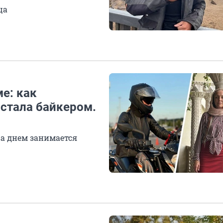
ца
е: как
стала байкером.
 а днем занимается