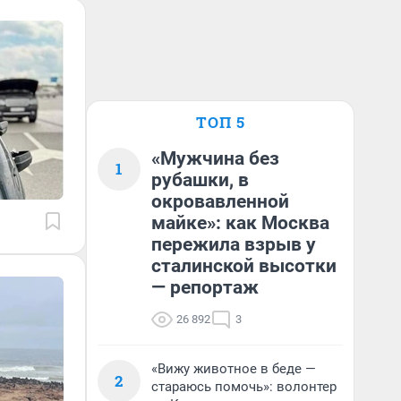
ТОП 5
«Мужчина без
1
рубашки, в
окровавленной
майке»: как Москва
пережила взрыв у
сталинской высотки
— репортаж
26 892
3
«Вижу животное в беде —
2
стараюсь помочь»: волонтер