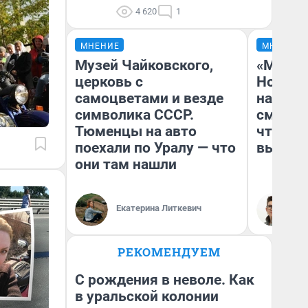
4 620
1
МНЕНИЕ
МНЕНИЕ
Музей Чайковского,
«Мы ви
церковь с
Нолана
самоцветами и везде
настро
символика СССР.
смотре
Тюменцы на авто
чтобы 
поехали по Уралу — что
выгляд
они там нашли
Екатерина Литкевич
На
РЕКОМЕНДУЕМ
С рождения в неволе. Как
в уральской колонии