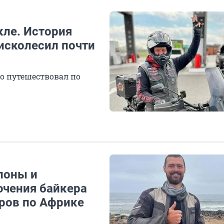
кле. История
исколесил почти
го путешествовал по
слоны и
чения байкера
тров по Африке