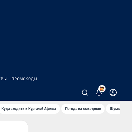
ГРЫ
ПРОМОКОДЫ
2
Куда сходить в Кургане? Афиша
Погода на выходные
Шумков в Че