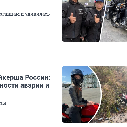
рганцам и удивилась
йкерша России:
ности аварии и
изы