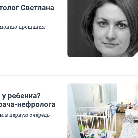
толог Светлана
еремонию прощания
 у ребенка?
врача-нефролога
м в первую очередь