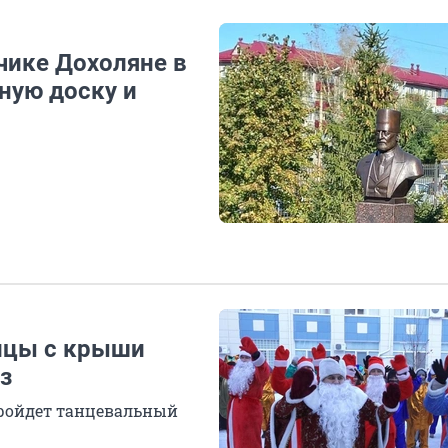
ачике Дохоляне в
ную доску и
ицы с крыши
з
ройдет танцевальный