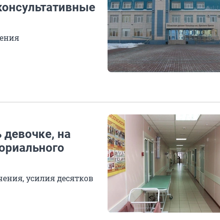
 консультативные
жения
 девочке, на
мориального
чения, усилия десятков