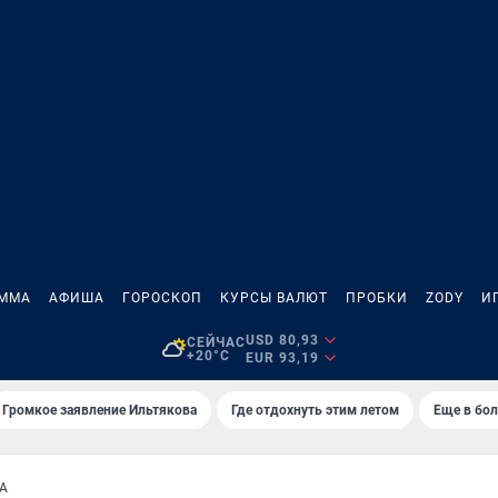
АММА
АФИША
ГОРОСКОП
КУРСЫ ВАЛЮТ
ПРОБКИ
ZODY
И
USD 80,93
СЕЙЧАС
+20°C
EUR 93,19
Громкое заявление Ильтякова
Где отдохнуть этим летом
Еще в бол
А