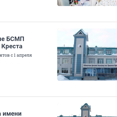
ние БСМП
 Креста
тов с 1 апреля
а имени