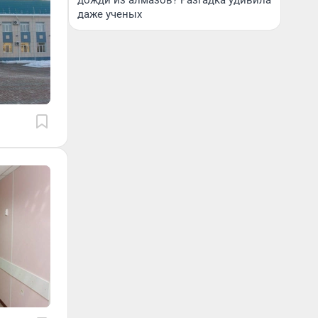
дожди из алмазов? Разгадка удивила
даже ученых