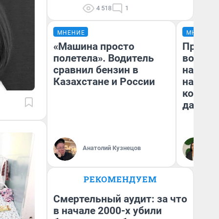
4 518
1
МНЕНИЕ
МНЕНИЕ
«Машина просто
Продаш
полетела». Водитель
возьмут
сравнил бензин в
нам го
Казахстане и России
налого
коснет
даже р
Анатолий Кузнецов
Ан
РЕКОМЕНДУЕМ
Смертельный аудит: за что
в начале 2000-х убили