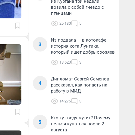
из Кургана три недели
возила с собой гнездо с
птенцами
25 130
5
Из подвала — в котокафе:
3
история кота Лунтика,
который ищет добрых хозяев
18 623
3
Дипломат Сергей Семенов
4
рассказал, как попасть на
работу в МИД
14 276
3
Кто тут воду мутит? Почему
5
нельзя купаться после 2
августа