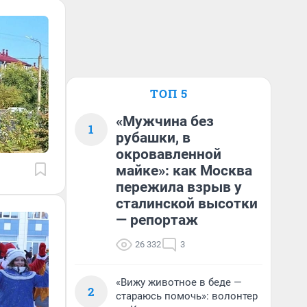
ТОП 5
«Мужчина без
1
рубашки, в
окровавленной
майке»: как Москва
пережила взрыв у
сталинской высотки
— репортаж
26 332
3
«Вижу животное в беде —
2
стараюсь помочь»: волонтер