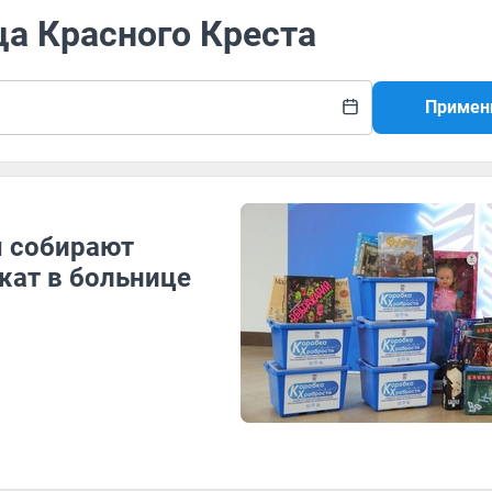
ца Красного Креста
Примен
ы собирают
жат в больнице