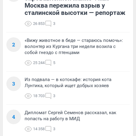
Москва пережила взрыв у
сталинской высотки — репортаж
26 853
3
«Вижу животное в беде — стараюсь помочь»:
2
волонтер из Кургана три недели возила с
собой гнездо с птенцами
25 244
5
Из подвала — в котокафе: история кота
3
Лунтика, который ищет добрых хозяев
18 703
3
Дипломат Сергей Семенов рассказал, как
4
попасть на работу в МИД
14 358
3