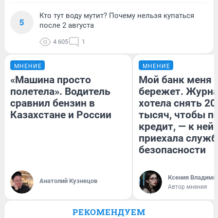
Кто тут воду мутит? Почему нельзя купаться
5
после 2 августа
4 605
1
МНЕНИЕ
МНЕНИЕ
«Машина просто
Мой банк меня
полетела». Водитель
бережет. Журн
сравнил бензин в
хотела снять 20
Казахстане и России
тысяч, чтобы п
кредит, — к ней
приехала служб
безопасности
Ксения Владими
Анатолий Кузнецов
Автор мнения
РЕКОМЕНДУЕМ