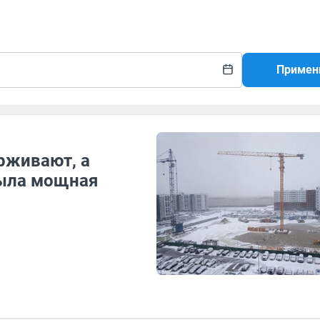
Примен
рживают, а
ыла мощная