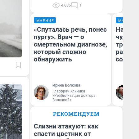
4 636
1
МНЕНИЕ
МНЕНИЕ
«Спуталась речь, понес
Наслед
пургу». Врач — о
чудом 
смертельном диагнозе,
трансп
который сложно
разнес
обнаружить
советс
Ирина Волкова
Ол
Главврач клиники
Бл
«Реабилитация доктора
вл
Волковой»
би
РЕКОМЕНДУЕМ
Слизни атакуют: как
спасти цветник от