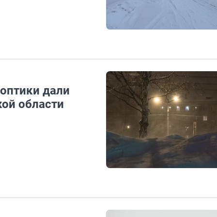
ноптики дали
кой области