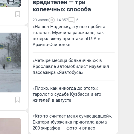
вредителей — три
копеечных способа
20 часов
14 857
6
«Нашел Наденьку, а у нее пробита
голова». Мужчина рассказал, как
потерял жену при атаке БПЛА в
Архипо-Осиповке
«Четыре месяца больничных»: в
Ярославле автомобилист изувечил
пассажира «Яавтобуса»
«Плохо, как никогда до этого»:
таролог о судьбе Кузбасса и его
жителей в августе
«Кто-то считает меня сумасшедшей».
Екатеринбурженка приютила дома
200 жирафов — фото и видео