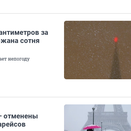
антиметров за
ржана сотня
ает непогоду
— отменены
арейсов