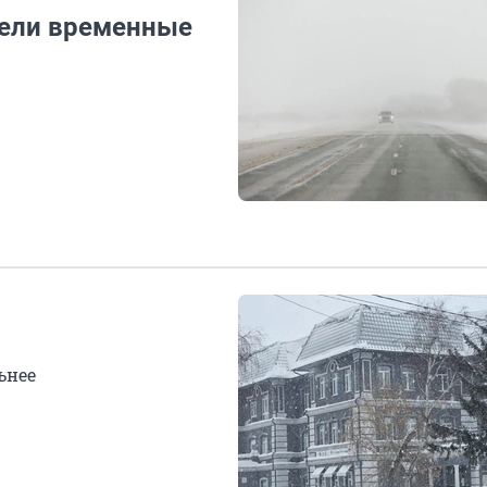
вели временные
ьнее