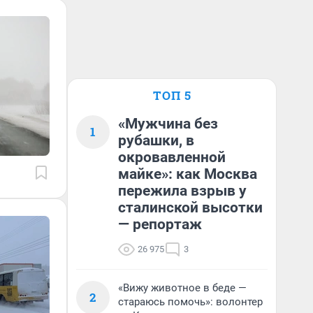
ТОП 5
«Мужчина без
1
рубашки, в
окровавленной
майке»: как Москва
пережила взрыв у
сталинской высотки
— репортаж
26 975
3
«Вижу животное в беде —
2
стараюсь помочь»: волонтер