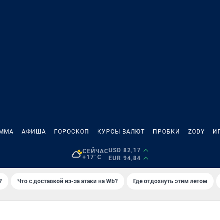
АММА
АФИША
ГОРОСКОП
КУРСЫ ВАЛЮТ
ПРОБКИ
ZODY
И
USD 82,17
СЕЙЧАС
+17°C
EUR 94,84
?
Что с доставкой из-за атаки на Wb?
Где отдохнуть этим летом