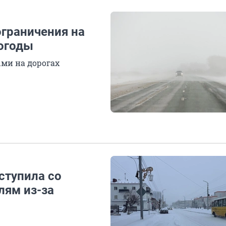
ограничения на
погоды
ми на дорогах
ступила со
лям из-за