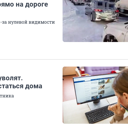
рямо на дороге
з-за нулевой видимости
уволят.
статься дома
отника