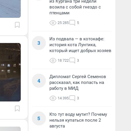
из Кургана три недели
возила с собой гнездо с
птенцами
25 285
5
Из подвала — в котокафе:
3
история кота Лунтика,
который ищет добрых хозяев
18 722
3
Дипломат Сергей Семенов
4
рассказал, как попасть на
работу в МИД
14 395
3
Кто тут воду мутит? Почему
5
нельзя купаться после 2
августа