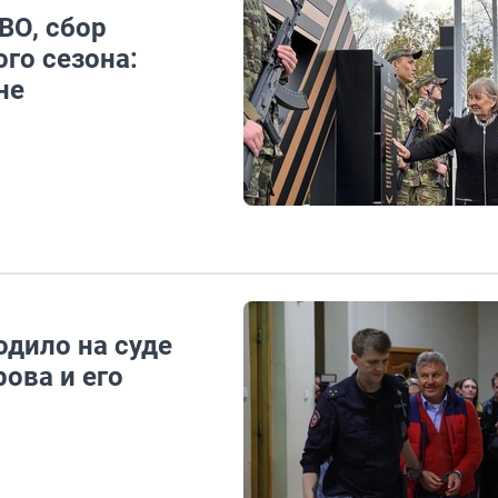
ВО, сбор
ого сезона:
не
одило на суде
ова и его