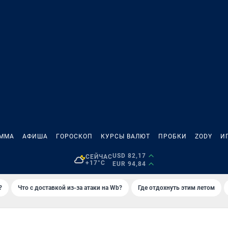
АММА
АФИША
ГОРОСКОП
КУРСЫ ВАЛЮТ
ПРОБКИ
ZODY
И
USD 82,17
СЕЙЧАС
+17°C
EUR 94,84
?
Что с доставкой из-за атаки на Wb?
Где отдохнуть этим летом