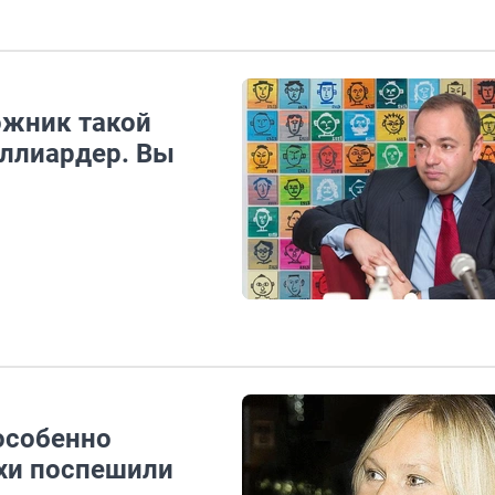
дожник такой
иллиардер. Вы
 особенно
хи поспешили