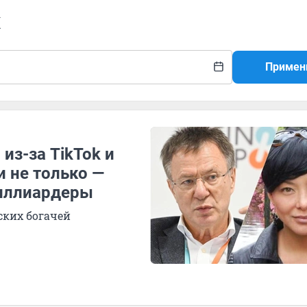
х
Примен
из-за TikTok и
и не только —
миллиардеры
ских богачей