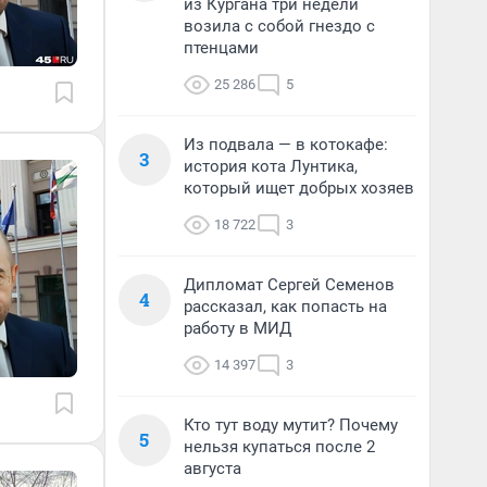
из Кургана три недели
возила с собой гнездо с
птенцами
25 286
5
Из подвала — в котокафе:
3
история кота Лунтика,
который ищет добрых хозяев
18 722
3
Дипломат Сергей Семенов
4
рассказал, как попасть на
работу в МИД
14 397
3
Кто тут воду мутит? Почему
5
нельзя купаться после 2
августа