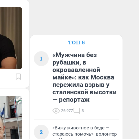
ТОП 5
«Мужчина без
1
рубашки, в
окровавленной
майке»: как Москва
пережила взрыв у
сталинской высотки
— репортаж
26 977
3
«Вижу животное в беде —
2
стараюсь помочь»: волонтер