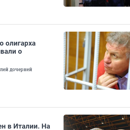
о олигарха
вали о
елей дочерней
н в Италии. На