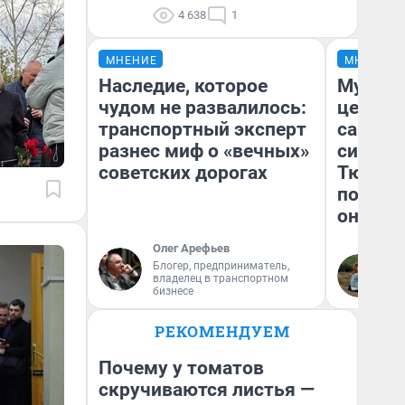
4 638
1
МНЕНИЕ
МНЕНИЕ
Наследие, которое
Музей 
чудом не развалилось:
церков
транспортный эксперт
самоцв
разнес миф о «вечных»
символ
советских дорогах
Тюменц
поехали
они та
Олег Арефьев
Блогер, предприниматель,
Ек
владелец в транспортном
бизнесе
РЕКОМЕНДУЕМ
Почему у томатов
скручиваются листья —