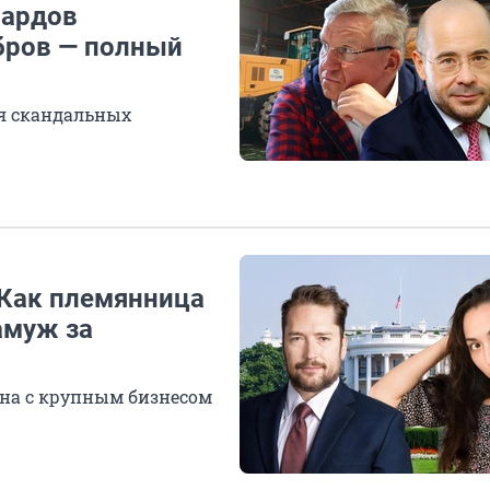
иардов
обров — полный
ия скандальных
 Как племянница
амуж за
на с крупным бизнесом