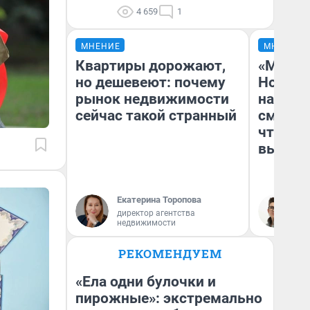
4 659
1
МНЕНИЕ
МНЕНИЕ
Квартиры дорожают,
«Мы ви
но дешевеют: почему
Нолана
рынок недвижимости
настро
сейчас такой странный
смотре
чтобы 
выгляд
Екатерина Торопова
На
директор агентства
недвижимости
РЕКОМЕНДУЕМ
«Ела одни булочки и
пирожные»: экстремально