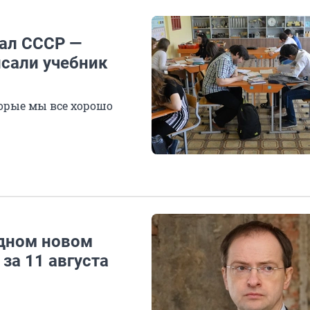
вал СССР —
исали учебник
торые мы все хорошо
одном новом
за 11 августа