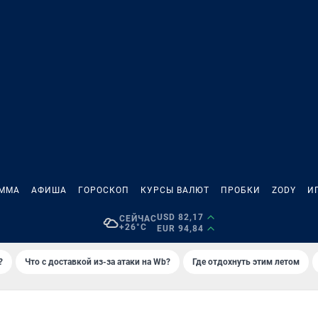
АММА
АФИША
ГОРОСКОП
КУРСЫ ВАЛЮТ
ПРОБКИ
ZODY
И
USD 82,17
СЕЙЧАС
+26°C
EUR 94,84
?
Что с доставкой из-за атаки на Wb?
Где отдохнуть этим летом