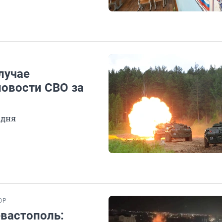
лучае
новости СВО за
 дня
ОР
евастополь: