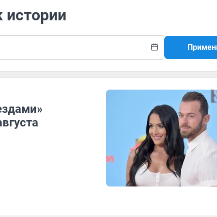
к истории
Примен
ездами»
августа