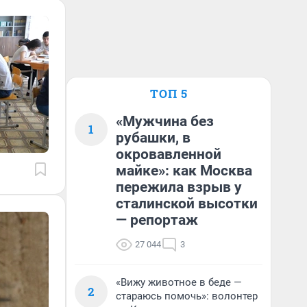
ТОП 5
«Мужчина без
1
рубашки, в
окровавленной
майке»: как Москва
пережила взрыв у
сталинской высотки
— репортаж
27 044
3
«Вижу животное в беде —
2
стараюсь помочь»: волонтер