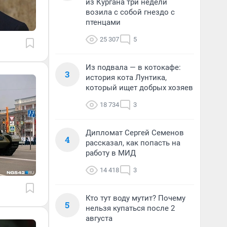
из Кургана три недели
возила с собой гнездо с
птенцами
25 307
5
Из подвала — в котокафе:
3
история кота Лунтика,
который ищет добрых хозяев
18 734
3
Дипломат Сергей Семенов
4
рассказал, как попасть на
работу в МИД
14 418
3
Кто тут воду мутит? Почему
5
нельзя купаться после 2
августа