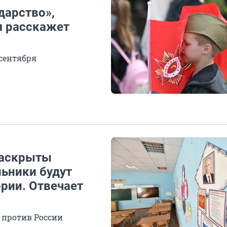
дарство»,
ём расскажет
сентября
раскрыты
льники будут
ории. Отвечает
 против России