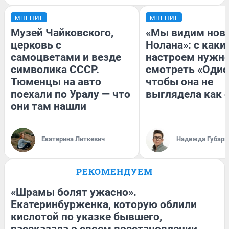
МНЕНИЕ
МНЕНИЕ
Музей Чайковского,
«Мы видим нов
церковь с
Нолана»: с каки
самоцветами и везде
настроем нужн
символика СССР.
смотреть «Одис
Тюменцы на авто
чтобы она не
поехали по Уралу — что
выглядела как 
они там нашли
Екатерина Литкевич
Надежда Губарь
РЕКОМЕНДУЕМ
«Шрамы болят ужасно».
Екатеринбурженка, которую облили
кислотой по указке бывшего,
рассказала о своем восстановлении