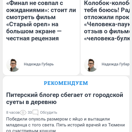
«Финал не совпал с
Колобок-колобо
ожиданиями»: стоит ли
тебя боюсь! Рад
смотреть фильм
отложили прок
«Старый орел» на
«Человека-паук
большом экране —
отзыв о фильме
честная рецензия
«человека-булк
Надежда Губарь
Надежда Губарь
РЕКОМЕНДУЕМ
Питерский блогер сбегает от городской
суеты в деревню
8 часов
33
Обсудить
Победили опухоль размером с яйцо и вытащили
младенца с того света. Пять историй врачей из Тюмени
со счастливым концом