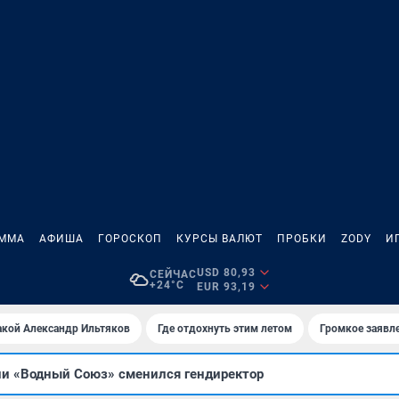
АММА
АФИША
ГОРОСКОП
КУРСЫ ВАЛЮТ
ПРОБКИ
ZODY
И
USD 80,93
СЕЙЧАС
+24°C
EUR 93,19
акой Александр Ильтяков
Где отдохнуть этим летом
Громкое заявл
ии «Водный Союз» сменился гендиректор