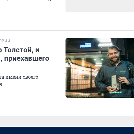
ОРИИ
р Толстой, и
, приехавшего
та имени своего
я