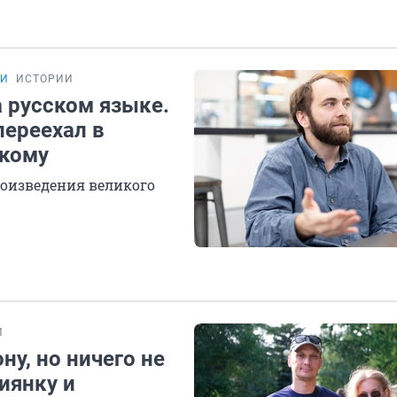
ИИ
ИСТОРИИ
а русском языке.
переехал в
скому
оизведения великого
И
ну, но ничего не
иянку и