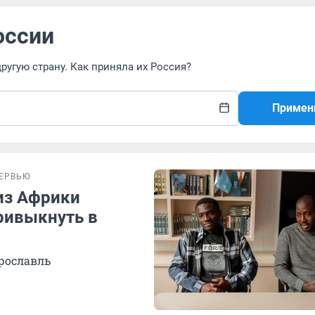
оссии
ругую страну. Как приняла их Россия?
Примен
ЕРВЬЮ
 из Африки
ривыкнуть в
Ярославль