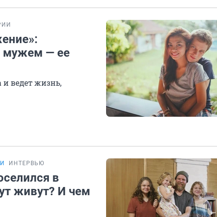
РИИ
жение»:
а мужем — ее
 и ведет жизнь,
ИИ
ИНТЕРВЬЮ
оселился в
тут живут? И чем