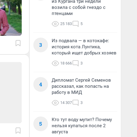
из Кургана три недели
возила с собой гнездо с
птенцами
25 183
5
Из подвала — в котокафе:
3
история кота Лунтика,
который ищет добрых хозяев
18 666
3
Дипломат Сергей Семенов
4
рассказал, как попасть на
работу в МИД
14 307
3
Кто тут воду мутит? Почему
5
нельзя купаться после 2
августа