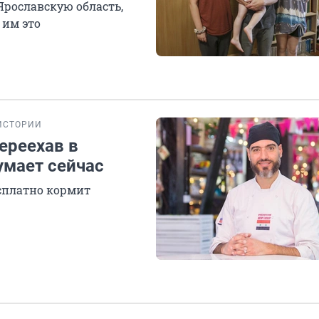
Ярославскую область,
 им это
ИСТОРИИ
ереехав в
умает сейчас
есплатно кормит