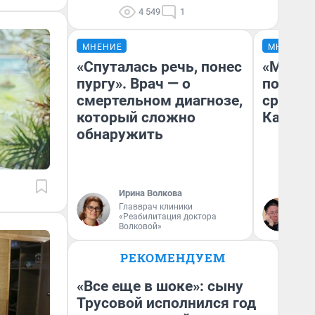
4 549
1
МНЕНИЕ
МНЕНИЕ
«Спуталась речь, понес
«Машин
пургу». Врач — о
полете
смертельном диагнозе,
сравни
который сложно
Казахс
обнаружить
Ирина Волкова
Главврач клиники
Ан
«Реабилитация доктора
Волковой»
РЕКОМЕНДУЕМ
«Все еще в шоке»: сыну
Трусовой исполнился год