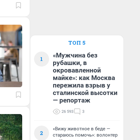
ТОП 5
«Мужчина без
1
рубашки, в
окровавленной
майке»: как Москва
пережила взрыв у
сталинской высотки
— репортаж
26 593
3
«Вижу животное в беде —
2
стараюсь помочь»: волонтер