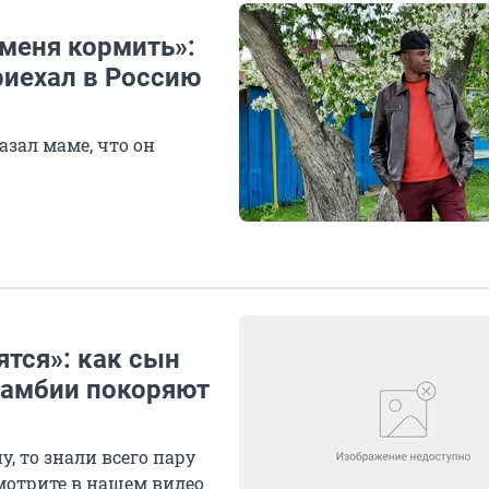
меня кормить»:
риехал в Россию
азал маме, что он
тся»: как сын
 Замбии покоряют
, то знали всего пару
смотрите в нашем видео