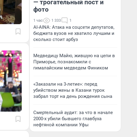
— трогательный пост и
фото
1 час
1 333
1
AI-AINA: Атака на соцсети депутатов,
бюджета вузов не хватило лучшим и
сколько стоит арбуз
Медведицу Майю, жившую на цепи в
Приморье, познакомили с
гималайским медведем Фиником
«Заказали на 3-летие»: перед
убийством жены в Казани турок
забрал торт на день рождения сына
Смертельный аудит: за что в начале
2000-х убили бывшего главбуха
нефтяной компании Уфы