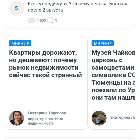
Кто тут воду мутит? Почему нельзя купаться
5
после 2 августа
4 522
1
МНЕНИЕ
МНЕНИЕ
Квартиры дорожают,
Музей Чайковс
но дешевеют: почему
церковь с
рынок недвижимости
самоцветами и
сейчас такой странный
символика ССС
Тюменцы на ав
поехали по Ура
они там нашли
Екатерина Торопова
Екатерина Лит
директор агентства
недвижимости