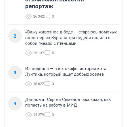
репортаж
26 342
3
«Вижу животное в беде — стараюсь помочь»:
2
волонтер из Кургана три недели возила с
собой гнездо с птенцами
25 137
5
Из подвала — в котокафе: история кота
3
Лунтика, который ищет добрых хозяев
18 627
3
Дипломат Сергей Семенов рассказал, как
4
попасть на работу в МИД
14 279
3