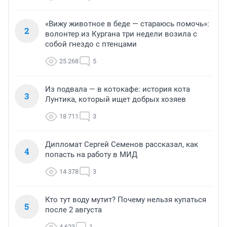
«Вижу животное в беде — стараюсь помочь»:
2
волонтер из Кургана три недели возила с
собой гнездо с птенцами
25 268
5
Из подвала — в котокафе: история кота
3
Лунтика, который ищет добрых хозяев
18 711
3
Дипломат Сергей Семенов рассказал, как
4
попасть на работу в МИД
14 378
3
Кто тут воду мутит? Почему нельзя купаться
5
после 2 августа
4 623
1