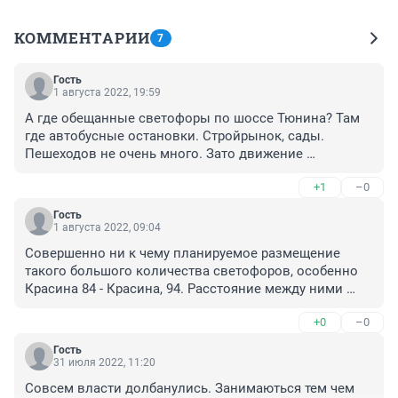
КОММЕНТАРИИ
7
Гость
1 августа 2022, 19:59
А где обещанные светофоры по шоссе Тюнина? Там 
где автобусные остановки. Стройрынок, сады. 
Пешеходов не очень много. Зато движение 
интенсивное.
+1
–0
Гость
1 августа 2022, 09:04
Совершенно ни к чему планируемое размещение 
такого большого количества светофоров, особенно 
Красина 84 - Красина, 94. Расстояние между ними 
небольшое. Нет большого потока автотранспорта. По 
+0
–0
городу теперь гораздо сложнее станет ездить. Все 
будут опаздывать и не успевать делать насущные 
Гость
дела. Это тоже перебор. Так нельзя делать.
31 июля 2022, 11:20
Совсем власти долбанулись. Занимаються тем чем 