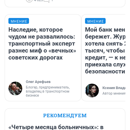
МНЕНИЕ
МНЕНИЕ
Наследие, которое
Мой банк меня
чудом не развалилось:
бережет. Журн
транспортный эксперт
хотела снять 2
разнес миф о «вечных»
тысяч, чтобы п
советских дорогах
кредит, — к не
приехала служ
безопасности
Олег Арефьев
Блогер, предприниматель,
Ксения Владим
владелец в транспортном
Автор мнения
бизнесе
РЕКОМЕНДУЕМ
«Четыре месяца больничных»: в