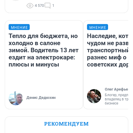
4 570
1
МНЕНИЕ
МНЕНИЕ
Тепло для бюджета, но
Наследие, кото
холодно в салоне
чудом не разва
зимой. Водитель 13 лет
транспортный 
ездит на электрокаре:
разнес миф о 
плюсы и минусы
советских доро
Олег Арефьев
Блогер, предпри
Денис Дедюхин
владелец в тра
бизнесе
РЕКОМЕНДУЕМ