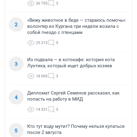
26 755
3
«Вижу животное в беде — стараюсь помочь»:
2
волонтер из Кургана три недели возила с
собой гнездо с птенцами
25 213
5
Из подвала — в котокафе: история кота
3
Лунтика, который ищет добрых хозяев
18 693
3
Дипломат Сергей Семенов рассказал, как
4
попасть на работу в МИД
14 331
3
Кто тут воду мутит? Почему нельзя купаться
5
после 2 августа