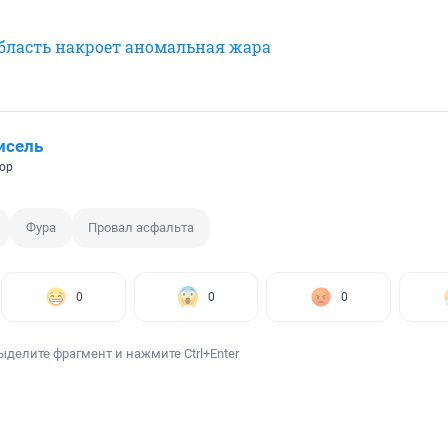
бласть накроет аномальная жара
исель
ор
Фура
Провал асфальта
0
0
0
ыделите фрагмент и нажмите Ctrl+Enter