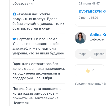
образования
23 июня, 08:47
Курганскую о
«Развел нас, чтобы
7 июля, 15:20
получить выплату». Вдова
бойца случайно узнала, что их
брак расторгли в суде
Алёна К
Вертолеты в прошлом?
шеф-редакт
Ученые возвращают в небо
дирижабли — почему они
уверены, что за ними будущее
Жара
Проезд
Один клик оставит вас без
денег: мошенники нацелились
0
на родителей школьников в
преддверии 1 сентября
Увидели опечатку? В
Погода 9 августа подскажет,
когда ждать заморозков —
приметы на Пантелеймона
Целителя