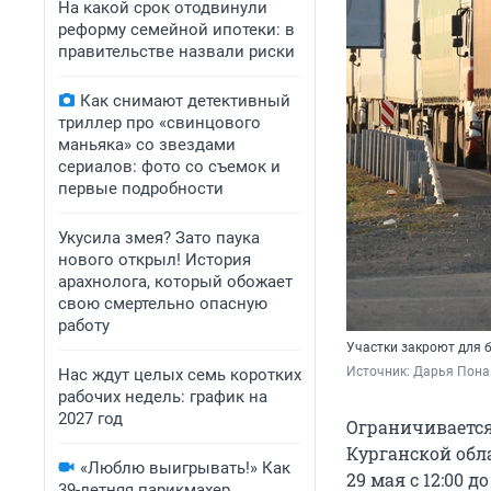
На какой срок отодвинули
реформу семейной ипотеки: в
правительстве назвали риски
Как снимают детективный
триллер про «свинцового
маньяка» со звездами
сериалов: фото со съемок и
первые подробности
Укусила змея? Зато паука
нового открыл! История
арахнолога, который обожает
свою смертельно опасную
работу
Участки закроют для б
Источник: 
Дарья Пона 
Нас ждут целых семь коротких
рабочих недель: график на
2027 год
Ограничивается
Курганской обл
«Люблю выигрывать!» Как
29 мая с 12:00 
39-летняя парикмахер