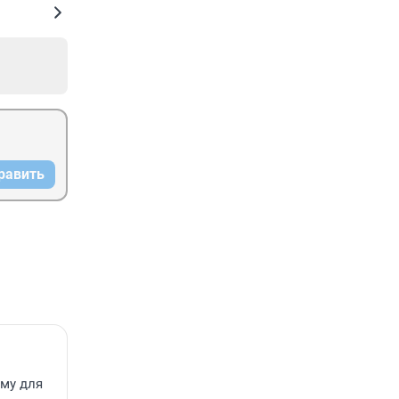
равить
ему для