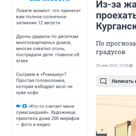
Из-за ж
Ловите момент: что принесет
проехать
вам полное солнечное
затмение 12 августа
Курганс
Дроны ударили по десяткам
По прогноза
многоквартирных домов,
многие охватил огонь,
градусов
пострадали дети: главное об
атаке
29 мая 2023, 10:55
Сыграем в «Ромашку»?
Простая головоломка,
Написать
которая взбодрит мозг не
хуже кофе
«Кто-то считает меня
сумасшедшей». Художница
приютила дома 200 жирафов
— фото и видео