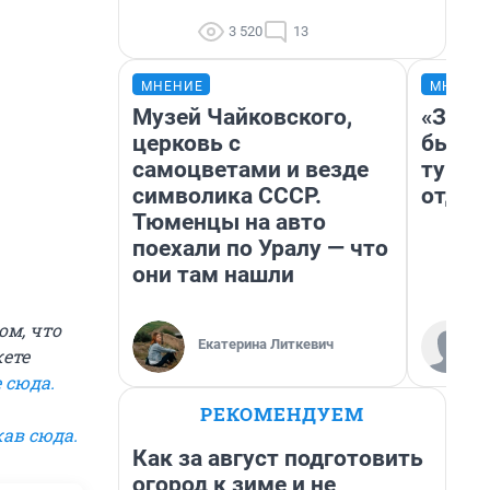
3 520
13
МНЕНИЕ
МНЕНИ
Музей Чайковского,
«За н
церковь с
были 
самоцветами и везде
турис
символика СССР.
отдых
Тюменцы на авто
поехали по Уралу — что
они там нашли
ом, что
Екатерина Литкевич
жете
 сюда
.
РЕКОМЕНДУЕМ
ав сюда
.
Как за август подготовить
огород к зиме и не