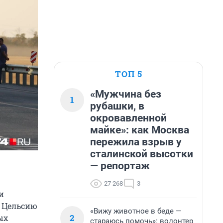
ТОП 5
«Мужчина без
1
рубашки, в
окровавленной
майке»: как Москва
пережила взрыв у
сталинской высотки
— репортаж
27 268
3
и
о Цельсию
«Вижу животное в беде —
2
ых
стараюсь помочь»: волонтер