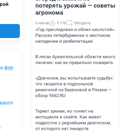
орой
потерять урожай — советы
агронома
6 часов
5 178
Обсудить
«Год преследовал и облил кислотой».
Рассказ петербурженки о жестоком
нападении и реабилитации
В лесах Архангельской области много
лисичек: как их правильно пожарить
е фур
«Девчонки, вы испытываете судьбу»:
что творится в подпольной
рюмочной на Березовой в Рязани —
обзор YA62.RU
ьного
Теряет зрение, но гоняет на
мотоцикле и скейте. Как живет
подросток с редчайшим диагнозом,
з
от которого нет лекарств