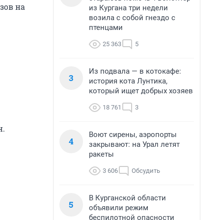
зов на
из Кургана три недели
возила с собой гнездо с
птенцами
25 363
5
Из подвала — в котокафе:
3
история кота Лунтика,
который ищет добрых хозяев
18 761
3
н.
Воют сирены, аэропорты
4
закрывают: на Урал летят
ракеты
3 606
Обсудить
В Курганской области
5
объявили режим
беспилотной опасности