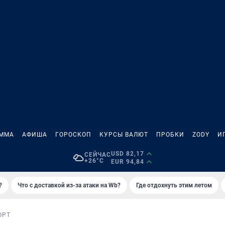
АММА
АФИША
ГОРОСКОП
КУРСЫ ВАЛЮТ
ПРОБКИ
ZODY
И
USD 82,17
СЕЙЧАС
+26°C
EUR 94,84
?
Что с доставкой из-за атаки на Wb?
Где отдохнуть этим летом
ОРТ