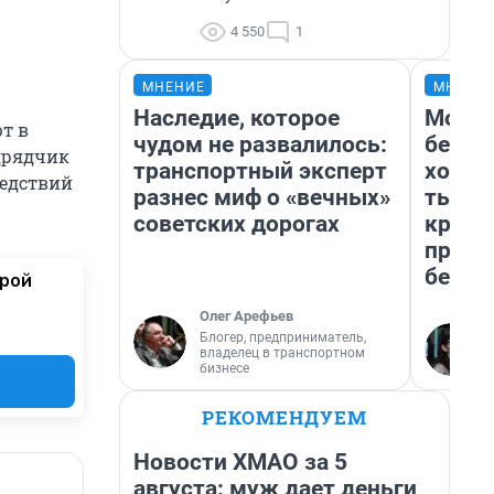
4 550
1
МНЕНИЕ
МНЕНИ
Наследие, которое
Мой б
т в
чудом не развалилось:
береж
дрядчик
транспортный эксперт
хотел
ледствий
разнес миф о «вечных»
тысяч
советских дорогах
креди
приех
безоп
орой
Олег Арефьев
Блогер, предприниматель,
владелец в транспортном
бизнесе
РЕКОМЕНДУЕМ
Новости ХМАО за 5
августа: муж дает деньги