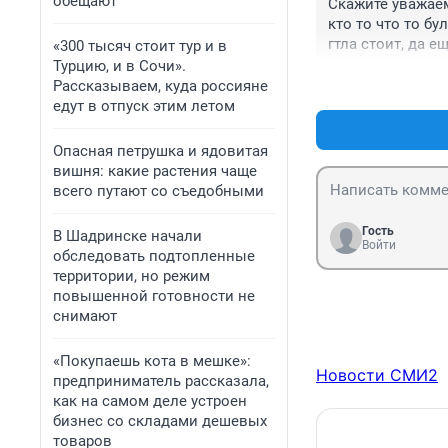
обещают
Скажите уважаем
кто то что то бу
гтла стоит, да 
«300 тысяч стоит тур и в
Турцию, и в Сочи».
Рассказываем, куда россияне
едут в отпуск этим летом
Опасная петрушка и ядовитая
вишня: какие растения чаще
всего путают со съедобными
Гость
В Шадринске начали
Войти
обследовать подтопленные
территории, но режим
повышенной готовности не
снимают
«Покупаешь кота в мешке»:
Новости СМИ2
предприниматель рассказала,
как на самом деле устроен
бизнес со складами дешевых
товаров