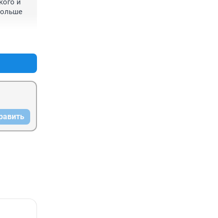
ого и 
больше 
+0
–0
равить