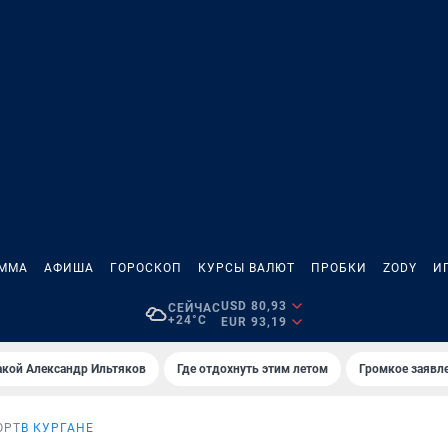
АММА
АФИША
ГОРОСКОП
КУРСЫ ВАЛЮТ
ПРОБКИ
ZODY
И
USD 80,93
СЕЙЧАС
+24°C
EUR 93,19
акой Александр Ильтяков
Где отдохнуть этим летом
Громкое заявл
ОРТ
В КУРГАНЕ