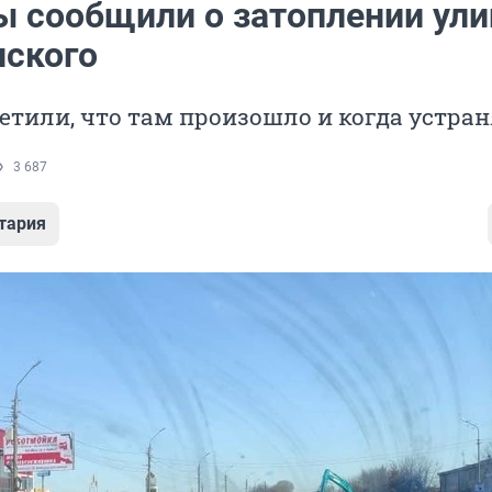
ы сообщили о затоплении ул
ского
етили, что там произошло и когда устран
3 687
тария