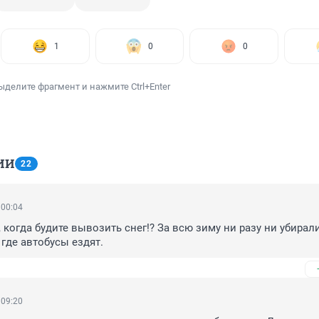
1
0
0
ыделите фрагмент и нажмите Ctrl+Enter
ИИ
22
 00:04
когда будите вывозить снег!? За всю зиму ни разу ни убирали,
где автобусы ездят.
 09:20