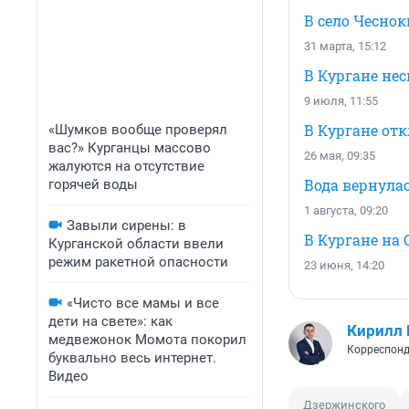
В село Чеснок
31 марта, 15:12
В Кургане не
9 июля, 11:55
В Кургане от
«Шумков вообще проверял
вас?» Курганцы массово
26 мая, 09:35
жалуются на отсутствие
Вода вернулас
горячей воды
1 августа, 09:20
Завыли сирены: в
В Кургане на
Курганской области ввели
режим ракетной опасности
23 июня, 14:20
«Чисто все мамы и все
дети на свете»: как
Кирилл
медвежонок Момота покорил
Корреспонд
буквально весь интернет.
Видео
Дзержинского