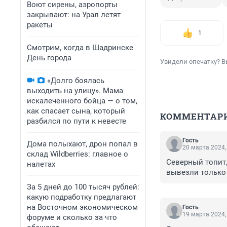
Воют сирены, аэропорты
закрывают: на Урал летят
ракеты
1
Смотрим, когда в Шадринске
День города
Увидели опечатку? В
«Долго боялась
выходить на улицу». Мама
искалеченного бойца — о том,
как спасает сына, который
КОММЕНТАР
разбился по пути к невесте
Гость
Дома полыхают, дрон попал в
20 марта 2024,
склад Wildberries: главное о
Северный топит, 
налетах
вывезли только 
За 5 дней до 100 тысяч рублей:
какую подработку предлагают
на Восточном экономическом
Гость
19 марта 2024,
форуме и сколько за что