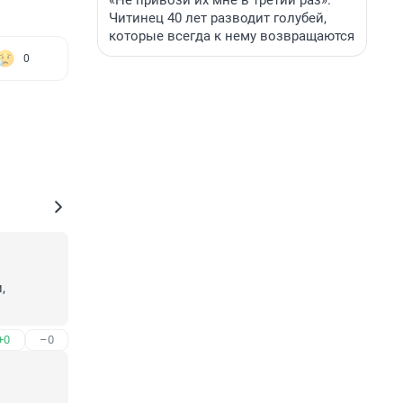
«Не привози их мне в третий раз».
Читинец 40 лет разводит голубей,
которые всегда к нему возвращаются
0
 
+0
–0