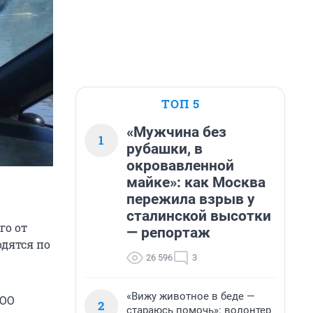
ТОП 5
«Мужчина без
1
рубашки, в
окровавленной
майке»: как Москва
пережила взрыв у
сталинской высотки
го от
— репортаж
одятся по
26 596
3
«Вижу животное в беде —
ООО
2
стараюсь помочь»: волонтер