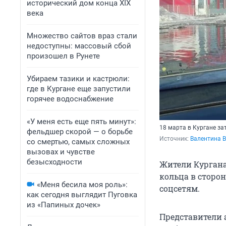
исторический дом конца XIX
века
Множество сайтов враз стали
недоступны: массовый сбой
произошел в Рунете
Убираем тазики и кастрюли:
где в Кургане еще запустили
горячее водоснабжение
«У меня есть еще пять минут»:
18 марта в Кургане з
фельдшер скорой — о борьбе
Источник: 
Валентина В.
со смертью, самых сложных
вызовах и чувстве
безысходности
Жители Кургана
кольца в сторон
«Меня бесила моя роль»:
соцсетям.
как сегодня выглядит Пуговка
из «Папиных дочек»
Представители 