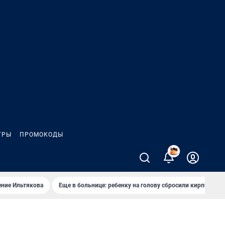
ГРЫ
ПРОМОКОДЫ
2
ение Ильтякова
Еще в больнице: ребенку на голову сбросили кирпич