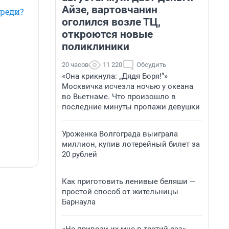
Айзе, вартовчанин
ереди?
оголился возле ТЦ,
откроются новые
поликлиники
20 часов
11 220
Обсудить
«Она крикнула: „Дядя Боря!“»
Москвичка исчезла ночью у океана
во Вьетнаме. Что произошло в
последние минуты пропажи девушки
Уроженка Волгограда выиграла
миллион, купив лотерейный билет за
20 рублей
Как приготовить ленивые беляши —
простой способ от жительницы
Барнаула