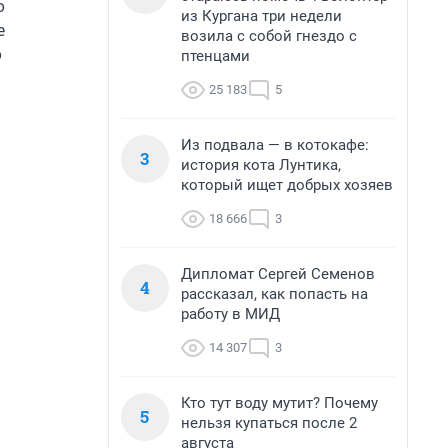
о
из Кургана три недели
е
возила с собой гнездо с
о
птенцами
25 183
5
Из подвала — в котокафе:
3
история кота Лунтика,
который ищет добрых хозяев
18 666
3
Дипломат Сергей Семенов
4
рассказал, как попасть на
работу в МИД
14 307
3
Кто тут воду мутит? Почему
5
нельзя купаться после 2
августа