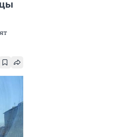
ицы
ят