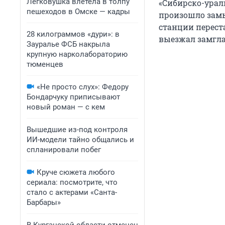
Легковушка влетела в толпу
«Сибирско-урал
пешеходов в Омске — кадры
произошло зам
станции перест
28 килограммов «дури»: в
выезжал замгла
Зауралье ФСБ накрыла
крупную нарколабораторию
тюменцев
«Не просто слух»: Федору
Бондарчуку приписывают
новый роман — с кем
Вышедшие из-под контроля
ИИ-модели тайно общались и
спланировали побег
Круче сюжета любого
сериала: посмотрите, что
стало с актерами «Санта-
Барбары»