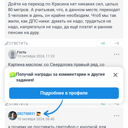
Дойти на переход по Красина нет никаких сил, целых 
80 метров. А учитывая, что, в данном месте, переходят 
5 человек в день, он крайне необходим. Чтоб мы так 
жили, как ДПС-ники: думать не надо, трудиться не 
надо, напрягаться не надо, да ещё платят и ранние 
пенсии на дуру.
+0
–0
ОТВЕТИТЬ
Гость
10 октября 2024, 11:33
Картина маслом: со Свердлова правый ряд, со 
"стрелкой" на Невежина, ни одной машины, а левый 
Получай награды за комментарии и другие 
ряд, для движения по Бажова, забит до Войкова-
задания!
Пушкина. Складывается ощущение, что, в ДПС, 
проводится спецотбор по степени наименьшего 
Подробнее в профиле
здравомыслия.
+0
–0
ОТВЕТИТЬ
282758831
10 октября 2024, 06:40
а почему не поставить светофор с кнопкой для 