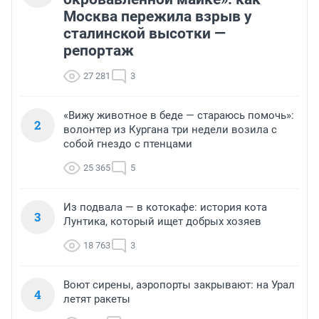
Москва пережила взрыв у
сталинской высотки —
репортаж
27 281
3
«Вижу животное в беде — стараюсь помочь»:
2
волонтер из Кургана три недели возила с
собой гнездо с птенцами
25 365
5
Из подвала — в котокафе: история кота
3
Лунтика, который ищет добрых хозяев
18 763
3
Воют сирены, аэропорты закрывают: на Урал
4
летят ракеты