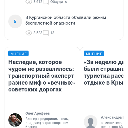
3 612
Обсудить
В Курганской области объявили режим
5
беспилотной опасности
3 523
13
МНЕНИЕ
МНЕНИЕ
Наследие, которое
«За неделю две
чудом не развалилось:
были страшные
транспортный эксперт
туристка расск
разнес миф о «вечных»
отдыхе в Крым
советских дорогах
Олег Арефьев
Александра Ис
Блогер, предприниматель,
владелец в транспортном
заместитель гл
бизнесе
редактора 63.RU