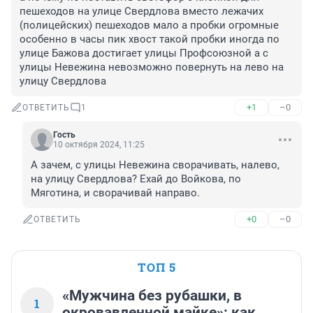
пешеходов на улице Свердлова вместо лежачих 
(полицейских) пешеходов мало а пробки огромные 
особенно в часы пик хвост такой пробки иногда по 
улице Бажова достигает улицы Профсоюзной а с 
улицы Невежина невозможно повернуть на лево на 
улицу Свердлова
+1
–0
ОТВЕТИТЬ
1
Гость
10 октября 2024, 11:25
А зачем, с улицы Невежина сворачивать, налево, 
на улицу Свердлова? Ехай до Войкова, по 
Мяготина, и сворачивай направо.
+0
–0
ОТВЕТИТЬ
ТОП 5
«Мужчина без рубашки, в
1
окровавленной майке»: как