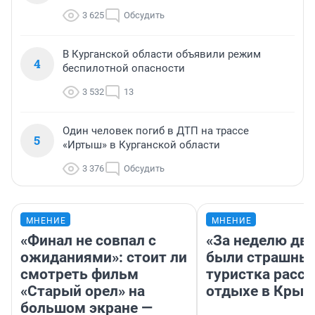
3 625
Обсудить
В Курганской области объявили режим
4
беспилотной опасности
3 532
13
Один человек погиб в ДТП на трассе
5
«Иртыш» в Курганской области
3 376
Обсудить
МНЕНИЕ
МНЕНИЕ
«Финал не совпал с
«За неделю две
ожиданиями»: стоит ли
были страшные
смотреть фильм
туристка расск
«Старый орел» на
отдыхе в Крым
большом экране —