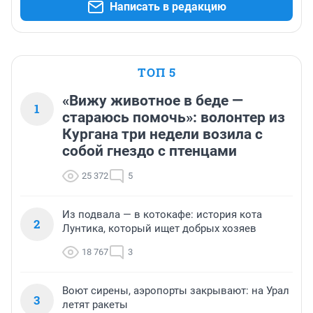
Написать в редакцию
ТОП 5
«Вижу животное в беде —
1
стараюсь помочь»: волонтер из
Кургана три недели возила с
собой гнездо с птенцами
25 372
5
Из подвала — в котокафе: история кота
2
Лунтика, который ищет добрых хозяев
18 767
3
Воют сирены, аэропорты закрывают: на Урал
3
летят ракеты