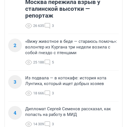
Москва пережила взрыв у
сталинской высотки —
репортаж
26 635
3
«Вижу животное в беде — стараюсь помочь»:
2
волонтер из Кургана три недели возила с
собой гнездо с птенцами
25 188
5
Из подвала — в котокафе: история кота
3
Лунтика, который ищет добрых хозяев
18 666
3
Дипломат Сергей Семенов рассказал, как
4
попасть на работу в МИД
14 309
3