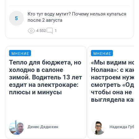
Кто тут воду мутит? Почему нельзя купаться
5
после 2 августа
4 552
1
МНЕНИЕ
МНЕНИЕ
Тепло для бюджета, но
«Мы видим нов
холодно в салоне
Нолана»: с как
зимой. Водитель 13 лет
настроем нужн
ездит на электрокаре:
смотреть «Оди
плюсы и минусы
чтобы она не
выглядела как
Денис Дедюхин
Надежда Губар