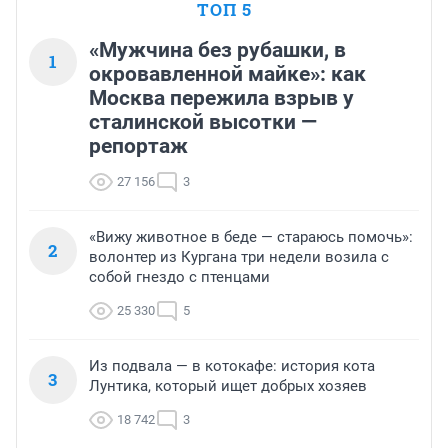
ТОП 5
«Мужчина без рубашки, в
1
окровавленной майке»: как
Москва пережила взрыв у
сталинской высотки —
репортаж
27 156
3
«Вижу животное в беде — стараюсь помочь»:
2
волонтер из Кургана три недели возила с
собой гнездо с птенцами
25 330
5
Из подвала — в котокафе: история кота
3
Лунтика, который ищет добрых хозяев
18 742
3