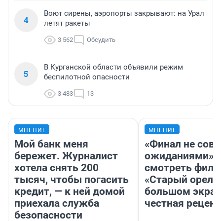
Воют сирены, аэропорты закрывают: на Урал
4
летят ракеты
3 562
Обсудить
В Курганской области объявили режим
5
беспилотной опасности
3 483
13
МНЕНИЕ
МНЕНИЕ
Мой банк меня
«Финал не совп
бережет. Журналист
ожиданиями»: 
хотела снять 200
смотреть фил
тысяч, чтобы погасить
«Старый орел» 
кредит, — к ней домой
большом экран
приехала служба
честная рецен
безопасности