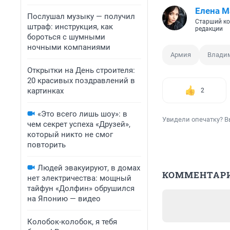
Елена М
Послушал музыку — получил
Старший ко
штраф: инструкция, как
редакции
бороться с шумными
ночными компаниями
Армия
Влади
Открытки на День строителя:
20 красивых поздравлений в
картинках
2
«Это всего лишь шоу»: в
Увидели опечатку? В
чем секрет успеха «Друзей»,
который никто не смог
повторить
Людей эвакуируют, в домах
КОММЕНТАР
нет электричества: мощный
тайфун «Долфин» обрушился
на Японию — видео
Колобок-колобок, я тебя