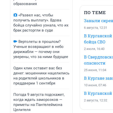
образования
ПО ТЕМЕ
«Развел нас, чтобы
получить выплату». Вдова
Завыли сирен
бойца случайно узнала, что их
6 августа, 12:31
брак расторгли в суде
В Курганской
бойца СВО
Вертолеты в прошлом?
Ученые возвращают в небо
2 июля, 16:40
дирижабли — почему они
В Свердловск
уверены, что за ними будущее
опасности
Один клик оставит вас без
25 июня, 11:04
денег: мошенники нацелились
В Кургане за
на родителей школьников в
преддверии 1 сентября
10 июня, 07:46
В Курганской
Погода 9 августа подскажет,
когда ждать заморозков —
2 августа, 12:32
приметы на Пантелеймона
Целителя