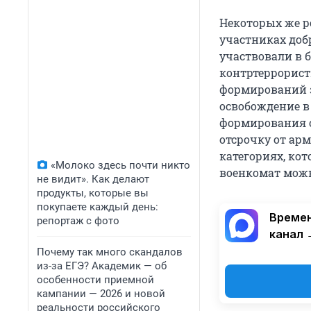
Некоторых же р
участниках доб
участвовали в 
контртеррорист
формирований з
освобождение в
формирования о
отсрочку от ар
категориях, ко
«Молоко здесь почти никто
военкомат мож
не видит». Как делают
продукты, которые вы
покупаете каждый день:
Времен
репортаж с фото
канал 
Почему так много скандалов
из-за ЕГЭ? Академик — об
особенности приемной
кампании — 2026 и новой
реальности российского