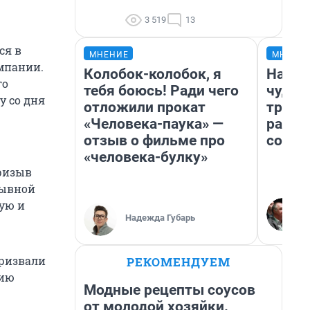
3 519
13
ся в
МНЕНИЕ
МНЕНИ
ампании.
Колобок-колобок, я
Насле
го
тебя боюсь! Ради чего
чудом
у со дня
отложили прокат
транс
«Человека-паука» —
разне
отзыв о фильме про
совет
«человека-булку»
призыв
зывной
ую и
Надежда Губарь
призвали
РЕКОМЕНДУЕМ
нию
Модные рецепты соусов
от молодой хозяйки.