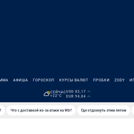
АММА
АФИША
ГОРОСКОП
КУРСЫ ВАЛЮТ
ПРОБКИ
ZODY
И
USD 82,17
СЕЙЧАС
+22°C
EUR 94,84
?
Что с доставкой из-за атаки на Wb?
Где отдохнуть этим летом