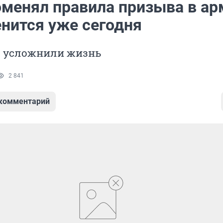
оменял правила призыва в ар
енится уже сегодня
 усложнили жизнь
2 841
 комментарий