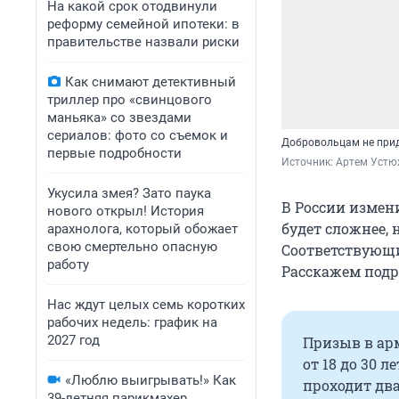
На какой срок отодвинули
реформу семейной ипотеки: в
правительстве назвали риски
Как снимают детективный
триллер про «свинцового
маньяка» со звездами
сериалов: фото со съемок и
Добровольцам не прид
первые подробности
Источник: 
Артем Устю
Укусила змея? Зато паука
В России измен
нового открыл! История
будет сложнее, 
арахнолога, который обожает
свою смертельно опасную
Соответствующи
работу
Расскажем подр
Нас ждут целых семь коротких
рабочих недель: график на
2027 год
Призыв в ар
от 18 до 30 
«Люблю выигрывать!» Как
проходит два 
39-летняя парикмахер