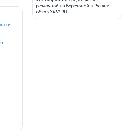
что творится в подпольной
рюмочной на Березовой в Рязани —
обзор YA62.RU
ости
го