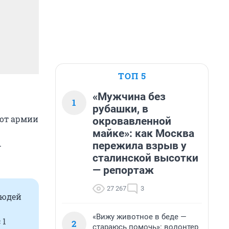
ТОП 5
«Мужчина без
1
рубашки, в
 от армии
окровавленной
майке»: как Москва
.
пережила взрыв у
сталинской высотки
— репортаж
27 267
3
людей
«Вижу животное в беде —
 1
2
стараюсь помочь»: волонтер