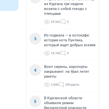
из Кургана три недели
возила с собой гнездо с
птенцами
25 362
5
Из подвала — в котокафе:
3
история кота Лунтика,
который ищет добрых хозяев
18 760
3
Воют сирены, аэропорты
4
закрывают: на Урал летят
ракеты
3 606
Обсудить
В Курганской области
5
объявили режим
беспилотной опасности