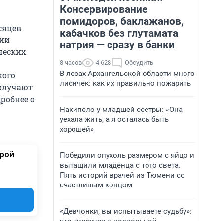
Консервирование
помидоров, баклажанов,
сяцев
кабачков без глутамата
нии
натрия — сразу в банки
ческих
8 часов
4 628
Обсудить
В лесах Архангельской области много
кого
лисичек: как их правильно пожарить
получают
робнее о
Накипело у младшей сестры: «Она
уехала жить, а я осталась быть
хорошей»
орой
Победили опухоль размером с яйцо и
вытащили младенца с того света.
Пять историй врачей из Тюмени со
счастливым концом
«Девчонки, вы испытываете судьбу»: