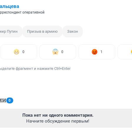
альцева
рреспондент оперативной
мир Путин
Призыв в армию
Закон
0
0
1
ыделите фрагмент и нажмите Ctrl+Enter
ИИ
0
Пока нет ни одного комментария.
Начните обсуждение первым!