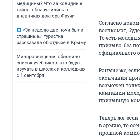
медицины? Что за ковидные
тайны обнаружились в
дневниках доктора Фаучи
Согласно новом
военкомат, буде
«За неделю две ночи были
страшные»: туристка
То есть молоды
рассказала об отдыхе в Крыму
призыва, без п
официального 
Минпросвещения обновило
список учебников: что будут
изучать в школах и колледжах
Раньше же, если
с 1 сентября
окончания приз
возможен тольк
кампании моло
призывную коми
Теперь же, если
в армию, то ос
прошлой комис