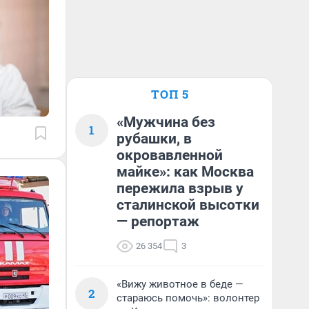
ТОП 5
«Мужчина без
1
рубашки, в
окровавленной
майке»: как Москва
пережила взрыв у
сталинской высотки
— репортаж
26 354
3
«Вижу животное в беде —
2
стараюсь помочь»: волонтер