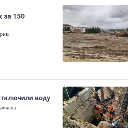
 за 150
арки
отключили воду
 вечера