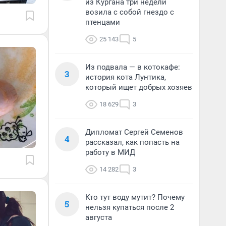
из Кургана три недели
возила с собой гнездо с
птенцами
25 143
5
Из подвала — в котокафе:
3
история кота Лунтика,
который ищет добрых хозяев
18 629
3
Дипломат Сергей Семенов
4
рассказал, как попасть на
работу в МИД
14 282
3
Кто тут воду мутит? Почему
5
нельзя купаться после 2
августа