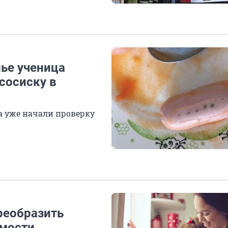
лье ученица
сосиску в
а уже начали проверку
преобразить
мости