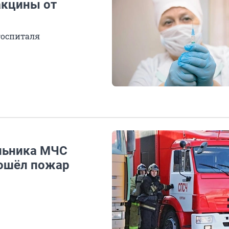
акцины от
госпиталя
льника МЧС
зошёл пожар