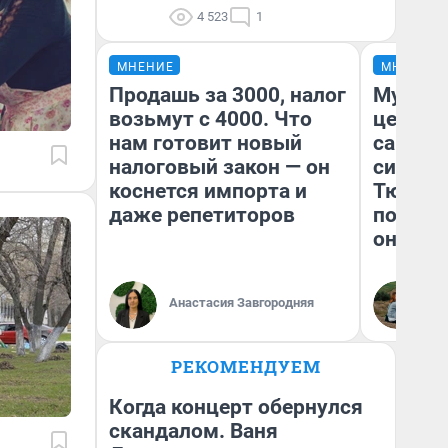
4 523
1
МНЕНИЕ
МНЕНИЕ
Продашь за 3000, налог
Музей 
возьмут с 4000. Что
церков
нам готовит новый
самоцв
налоговый закон — он
символ
коснется импорта и
Тюменц
даже репетиторов
поехали
они та
Анастасия Завгородняя
Ек
РЕКОМЕНДУЕМ
Когда концерт обернулся
скандалом. Ваня