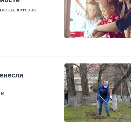
ветах, которая
ренесли
ры