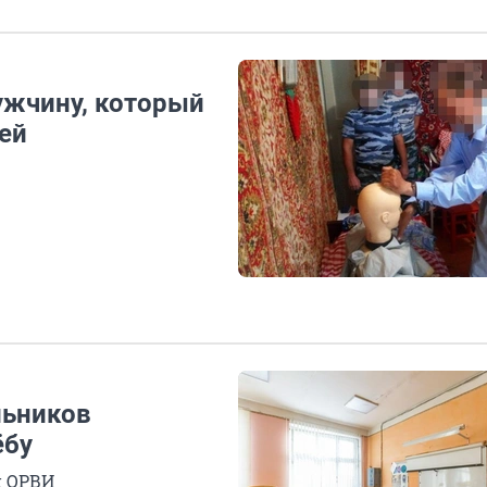
ужчину, который
лей
льников
ёбу
и ОРВИ