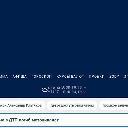
АММА
АФИША
ГОРОСКОП
КУРСЫ ВАЛЮТ
ПРОБКИ
ZODY
И
USD 80,93
СЕЙЧАС
+18°C
EUR 93,19
акой Александр Ильтяков
Где отдохнуть этим летом
Громкое заявл
не в ДТП погиб мотоциклист