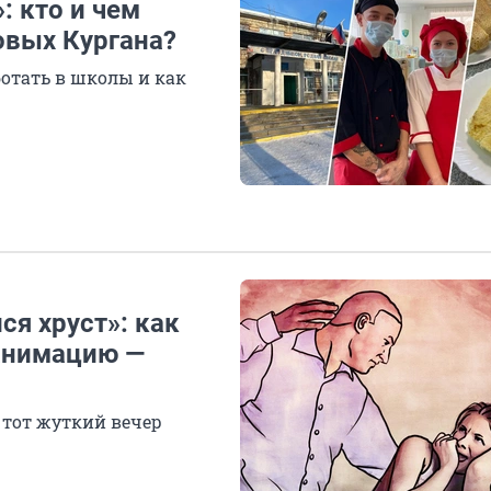
: кто и чем
овых Кургана?
ботать в школы и как
ся хруст»: как
анимацию —
 тот жуткий вечер