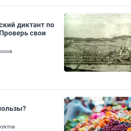
ский диктант по
 Проверь свои
росов
пользы?
руктов