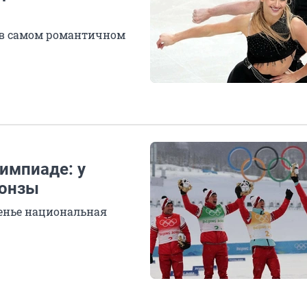
 в самом романтичном
импиаде: у
ронзы
сенье национальная