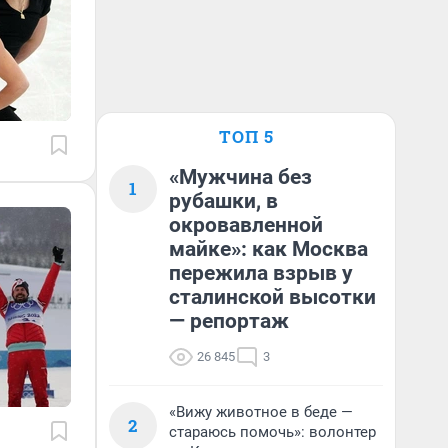
ТОП 5
«Мужчина без
1
рубашки, в
окровавленной
майке»: как Москва
пережила взрыв у
сталинской высотки
— репортаж
26 845
3
«Вижу животное в беде —
2
стараюсь помочь»: волонтер