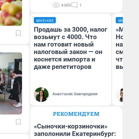
4 603
1
МНЕНИЕ
МНЕНИЕ
Продашь за 3000, налог
«Мы ви
возьмут с 4000. Что
Нолана
нам готовит новый
настро
налоговый закон — он
смотре
коснется импорта и
чтобы 
даже репетиторов
выгляд
Анастасия Завгородняя
На
РЕКОМЕНДУЕМ
«Сыночки-корзиночки»
заполонили Екатеринбург: