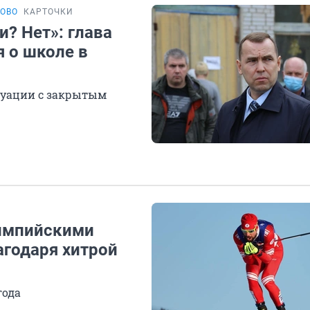
ТОВО
КАРТОЧКИ
и? Нет»: глава
 о школе в
итуации с закрытым
импийскими
агодаря хитрой
года