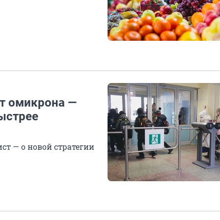
т омикрона —
быстрее
т — о новой стратегии