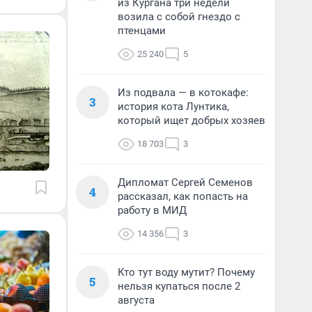
из Кургана три недели
возила с собой гнездо с
птенцами
25 240
5
Из подвала — в котокафе:
3
история кота Лунтика,
который ищет добрых хозяев
18 703
3
Дипломат Сергей Семенов
4
рассказал, как попасть на
работу в МИД
14 356
3
Кто тут воду мутит? Почему
5
нельзя купаться после 2
августа