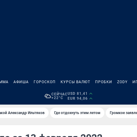
АММА
АФИША
ГОРОСКОП
КУРСЫ ВАЛЮТ
ПРОБКИ
ZODY
И
USD 81,41
СЕЙЧАС
+22°C
EUR 94,06
акой Александр Ильтяков
Где отдохнуть этим летом
Громкое заявл