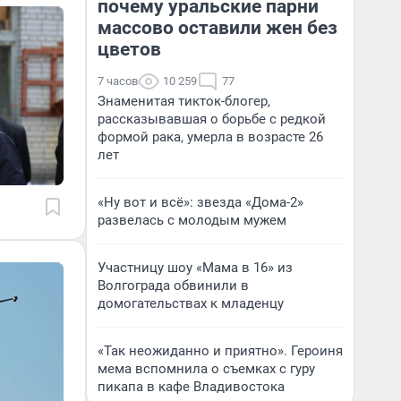
почему уральские парни
массово оставили жен без
цветов
7 часов
10 259
77
Знаменитая тикток-блогер,
рассказывавшая о борьбе с редкой
формой рака, умерла в возрасте 26
лет
«Ну вот и всё»: звезда «Дома-2»
развелась с молодым мужем
Участницу шоу «Мама в 16» из
Волгограда обвинили в
домогательствах к младенцу
«Так неожиданно и приятно». Героиня
мема вспомнила о съемках с гуру
пикапа в кафе Владивостока